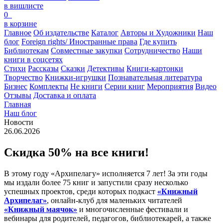
в вишлисте
0
в корзине
Главное
Об издательстве
Каталог
Авторы и Художники
Наш
блог
Foreign rights/ Иностранные права
Где купить
Библиотекам
Совместные закупки
Сотрудничество
Наши
книги в соцсетях
Стихи
Рассказы
Сказки
Детективы
Книги-картонки
Творчество
Книжки-игрушки
Познавательная литература
Бизнес
Комплекты
Не книги
Серии книг
Мероприятия
Видео
Отзывы
Доставка и оплата
Главная
Наш блог
Новости
26.06.2026
Скидка 50% на все книги!
В этому году «Архипелагу» исполняется 7 лет! За эти годы
мы издали более 75 книг и запустили сразу несколько
успешных проектов, среди которых подкаст
«Книжный
Архипелаг»
, онлайн-клуб для маленьких читателей
«Книжный маячок»
и многочисленные фестивали и
вебинары для родителей, педагогов, библиотекарей, а также