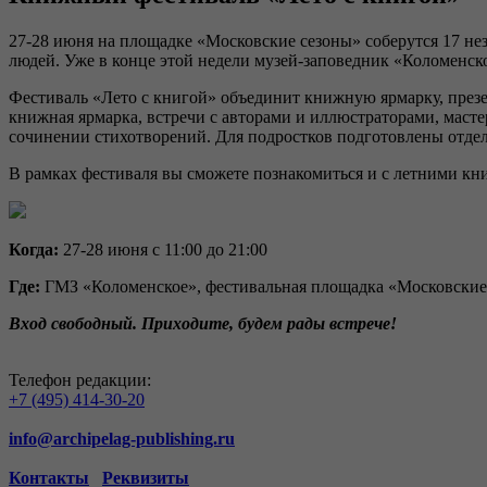
27-28 июня на площадке «Московские сезоны» соберутся 17 не
людей. Уже в конце этой недели музей-заповедник «Коломенск
Фестиваль «Лето с книгой» объединит книжную ярмарку, презе
книжная ярмарка, встречи с авторами и иллюстраторами, масте
сочинении стихотворений. Для подростков подготовлены отдел
В рамках фестиваля вы сможете познакомиться и с летними кн
Когда:
27-28 июня с 11:00 до 21:00
Где:
ГМЗ «Коломенское», фестивальная площадка «Московски
Вход свободный. Приходите, будем рады встрече!
Телефон редакции:
+7 (495) 414-30-20
info@archipelag-publishing.ru
Контакты
Реквизиты