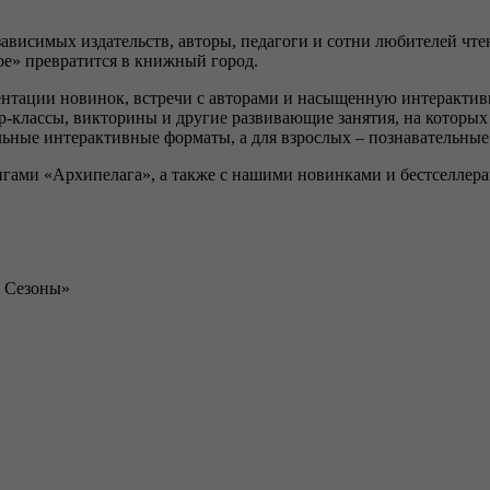
зависимых издательств, авторы, педагоги и сотни любителей чт
ое» превратится в книжный город.
нтации новинок, встречи с авторами и насыщенную интерактивн
р-классы, викторины и другие развивающие занятия, на которых
ьные интерактивные форматы, а для взрослых – познавательные
игами «Архипелага», а также с нашими новинками и бестселлера
е Сезоны»