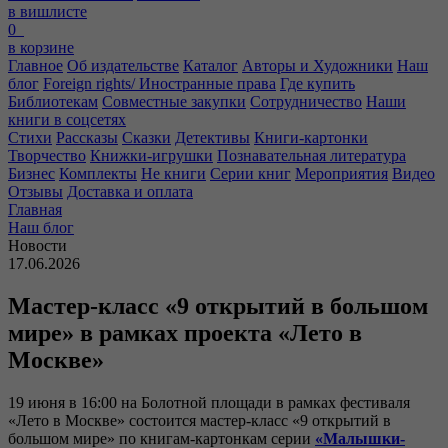
в вишлисте
0
в корзине
Главное
Об издательстве
Каталог
Авторы и Художники
Наш
блог
Foreign rights/ Иностранные права
Где купить
Библиотекам
Совместные закупки
Сотрудничество
Наши
книги в соцсетях
Стихи
Рассказы
Сказки
Детективы
Книги-картонки
Творчество
Книжки-игрушки
Познавательная литература
Бизнес
Комплекты
Не книги
Серии книг
Мероприятия
Видео
Отзывы
Доставка и оплата
Главная
Наш блог
Новости
17.06.2026
Мастер-класс «9 открытий в большом
мире» в рамках проекта «Лето в
Москве»
19 июня в 16:00 на Болотной площади в рамках фестиваля
«Лето в Москве» состоится мастер-класс «9 открытий в
большом мире» по книгам-картонкам серии
«Малышки-