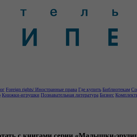
ог
Foreign rights/ Иностранные права
Где купить
Библиотекам
Со
о
Книжки-игрушки
Познавательная литература
Бизнес
Комплект
отать с книгами серии «Малышки-эруд