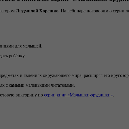
дактором
Людмилой Хорешко
. На вебинаре поговорим о серии 
аниями для малышей.
дать ребёнку.
предметах и явлениях окружающего мира, расширяя его кругозор
иях с самыми маленькими читателями.
 готовую викторину по
серии книг «Малышки-эрудишки»
.