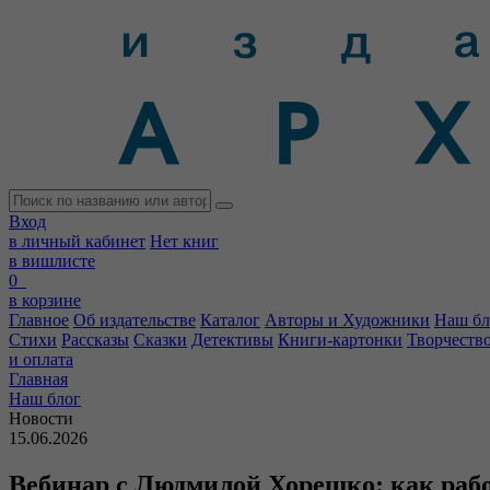
Вход
в личный кабинет
Нет книг
в вишлисте
0
в корзине
Главное
Об издательстве
Каталог
Авторы и Художники
Наш бл
Стихи
Рассказы
Сказки
Детективы
Книги-картонки
Творчеств
и оплата
Главная
Наш блог
Новости
15.06.2026
Вебинар с Людмилой Хорешко: как раб