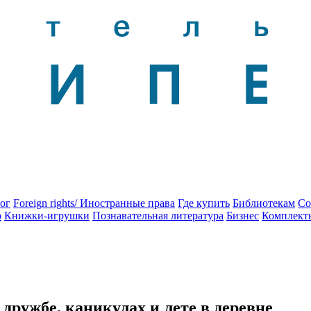
ог
Foreign rights/ Иностранные права
Где купить
Библиотекам
Со
о
Книжки-игрушки
Познавательная литература
Бизнес
Комплект
 дружбе, каникулах и лете в деревне