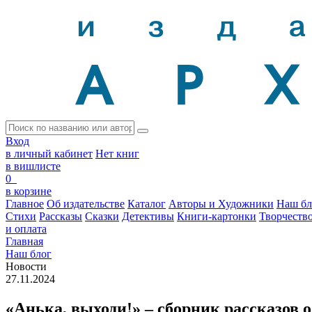
Вход
в личный кабинет
Нет книг
в вишлисте
0
в корзине
Главное
Об издательстве
Каталог
Авторы и Художники
Наш бл
Стихи
Рассказы
Сказки
Детективы
Книги-картонки
Творчеств
и оплата
Главная
Наш блог
Новости
27.11.2024
«Анька, выходи!» – сборник рассказов о