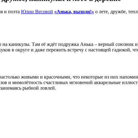
ля и поэта
Юлии Весовой
«Анька, выходи!»
о лете, дружбе, теп
ю на каникулы. Там её ждёт подружка Анька – верный союзник и
 жуков в округе и даже пережить встречу с настоящей гадюкой, ч
 настолько живыми и красочными, что некоторые из них напомин
азов и мимолётность счастливых мгновений акварельные иллюс
 занимаясь рыбной ловлей.