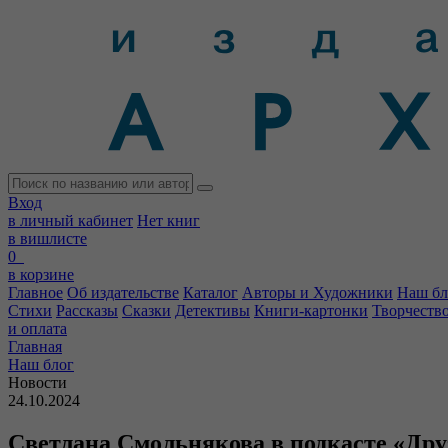
Вход
в личный кабинет
Нет книг
в вишлисте
0
в корзине
Главное
Об издательстве
Каталог
Авторы и Художники
Наш бл
Стихи
Рассказы
Сказки
Детективы
Книги-картонки
Творчеств
и оплата
Главная
Наш блог
Новости
24.10.2024
Светлана Смольнякова в подкасте «Дру