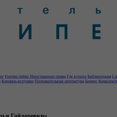
ог
Foreign rights/ Иностранные права
Где купить
Библиотекам
Со
о
Книжки-игрушки
Познавательная литература
Бизнес
Комплект
зья Гайдаровки»