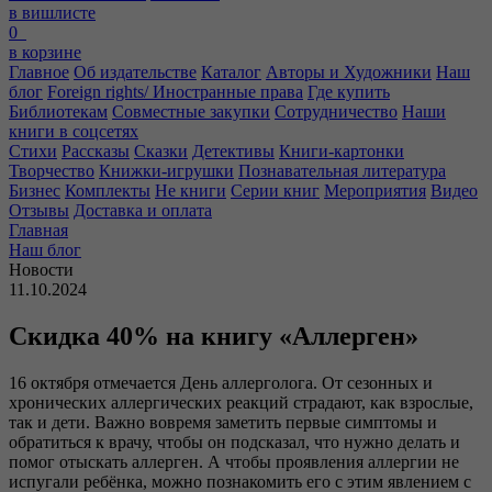
в вишлисте
0
в корзине
Главное
Об издательстве
Каталог
Авторы и Художники
Наш
блог
Foreign rights/ Иностранные права
Где купить
Библиотекам
Совместные закупки
Сотрудничество
Наши
книги в соцсетях
Стихи
Рассказы
Сказки
Детективы
Книги-картонки
Творчество
Книжки-игрушки
Познавательная литература
Бизнес
Комплекты
Не книги
Серии книг
Мероприятия
Видео
Отзывы
Доставка и оплата
Главная
Наш блог
Новости
11.10.2024
Скидка 40% на книгу «Аллерген»
16 октября отмечается День аллерголога. От сезонных и
хронических аллергических реакций страдают, как взрослые,
так и дети. Важно вовремя заметить первые симптомы и
обратиться к врачу, чтобы он подсказал, что нужно делать и
помог отыскать аллерген. А чтобы проявления аллергии не
испугали ребёнка, можно познакомить его с этим явлением с