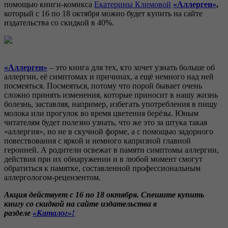
помощью книги-комикса
Екатерины Климовой
«Аллерген»
,
который с 16 по 18 октября можно будет купить на сайте
издательства со скидкой в 40%.
«Аллерген»
– это книга для тех, кто хочет узнать больше об
аллергии, её симптомах и причинах, а ещё немного над ней
посмеяться. Посмеяться, потому что порой бывает очень
сложно принять изменения, которые приносит в нашу жизнь
болезнь, заставляя, например, избегать употребления в пищу
молока или прогулок во время цветения берёзы. Юным
читателям будет полезно узнать, что же это за штука такая
«аллергия», но не в скучной форме, а с помощью задорного
повествования с яркой и немного капризной главной
героиней. А родители освежат в памяти симптомы аллергии,
действия при их обнаружении и в любой момент смогут
обратиться к памятке, составленной профессиональным
аллергологом-рецензентом.
Акция действует с 16 по 18 октября. Спешите купить
книгу со скидкой на сайте издательства в
разделе
«Каталог»!