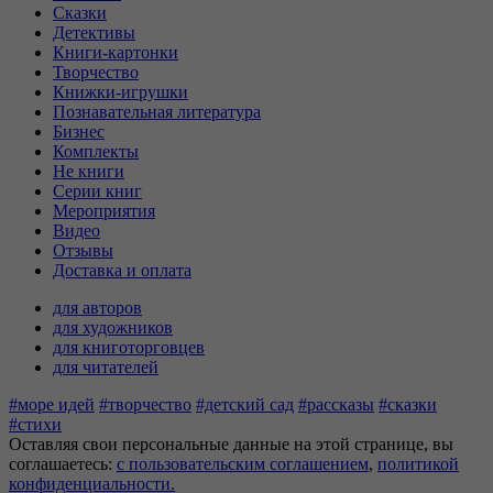
Сказки
Детективы
Книги-картонки
Творчество
Книжки-игрушки
Познавательная литература
Бизнес
Комплекты
Не книги
Серии книг
Мероприятия
Видео
Отзывы
Доставка и оплата
для авторов
для художников
для книготорговцев
для читателей
#море идей
#творчество
#детский сад
#рассказы
#сказки
#стихи
Оставляя свои персональные данные на этой странице, вы
соглашаетесь:
c пользовательским соглашением
,
политикой
конфиденциальности.