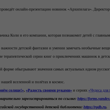
а проведёт онлайн-презентацию новинок «‎Архипелага». ‎Директор
ьчика Коли и его компании, которая познакомит детей с главн
 важности детской фантазии и умении замечать необычные вещи
е терапевтической серии книг о приключениях машинок в детском
ой форме обыгрывают значения самых актуальных идиом русско
 нашей вселенной и полётах в космос.
рнём солнце!
»
,
«
Радость своими руками
»
и сериях
«Чудеса для
дварительно зарегистрироваться по ссылке:
https://forms.yande
ийской государственной детской библиотеки:
https://rgdb.ru
.