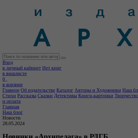
Вход
в личный кабинет
Нет книг
в вишлисте
0
в корзине
Главное
Об издательстве
Каталог
Авторы и Художники
Наш бл
Стихи
Рассказы
Сказки
Детективы
Книги-картонки
Творчеств
и оплата
Главная
Наш блог
Новости
28.05.2024
Новинки «‎Архипелага» в РДГБ