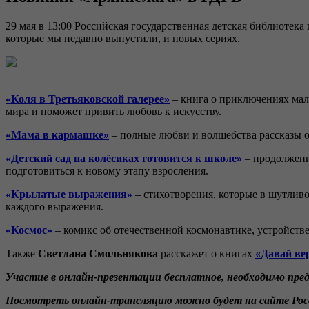
29 мая в 13:00 Российская государственная детская библиотек
которые мы недавно выпустили, и новых сериях.
«‎
Коля в Третьяковской галерее
»
– книга о приключениях мал
мира и поможет привить любовь к искусству.
«
Мама в кармашке
»
– полные любви и волшебства рассказы о
«
Детский сад на колёсиках готовится к школе
»
– продолжени
подготовиться к новому этапу взросления.
«
Крылатые выражения
»
– стихотворения, которые в шутлив
каждого выражения.
«
Космос
»
– комикс об отечественной космонавтике, устройстве
Также
Светлана Смольнякова
расскажет о книгах
«
Давай ве
Участие в онлайн-презентации бесплатное, необходимо пре
Посмотреть онлайн-трансляцию можно будет на сайте Росс