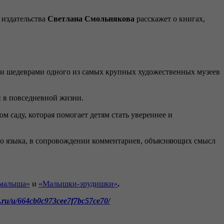
 издательства
Светлана Смольнякова
расскажет о книгах,
ыми шедеврами одного из самых крупных художественных музеев
 в повседневной жизни.
 саду, которая помогает детям стать увереннее и
го языка, в сопровождении комментариев, объясняющих смысл
 малыша»
и
«Малышки-эрудишки»
.
x.ru/u/664cb0c973cee7f7bc57ce70/