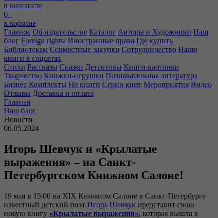
в вишлисте
0
в корзине
Главное
Об издательстве
Каталог
Авторы и Художники
Наш
блог
Foreign rights/ Иностранные права
Где купить
Библиотекам
Совместные закупки
Сотрудничество
Наши
книги в соцсетях
Стихи
Рассказы
Сказки
Детективы
Книги-картонки
Творчество
Книжки-игрушки
Познавательная литература
Бизнес
Комплекты
Не книги
Серии книг
Мероприятия
Видео
Отзывы
Доставка и оплата
Главная
Наш блог
Новости
06.05.2024
Игорь Шевчук и «Крылатые
выражения» – на Санкт-
Петербургском Книжном Салоне!
19 мая в 15:00 на XIX Книжном Салоне в Санкт-Петербурге
известный детский поэт
Игорь Шевчук
представит свою
новую книгу
«Крылатые выражения»
,
которая вышла в