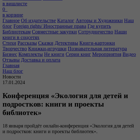
в вишлисте
0
в корзине
Главное
Об издательстве
Каталог
Авторы и Художники
Наш
блог
Foreign rights/ Иностранные права
Где купить
Библиотекам
Совместные закупки
Сотрудничество
Наши
книги в соцсетях
Стихи
Рассказы
Сказки
Детективы
Книги-картонки
Творчество
Книжки-игрушки
Познавательная литература
Бизнес
Комплекты
Не книги
Серии книг
Мероприятия
Видео
Отзывы
Доставка и оплата
Главная
Наш блог
Новости
17.01.2024
Конференция «Экология для детей и
подростков: книги и проекты
библиотек»
18 января пройдёт онлайн-конференция «Экология для детей
и подростков: книги и проекты библиотек».