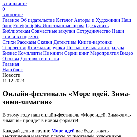
в вишлисте
0
в корзине
Главное
Об издательстве
Каталог
Авторы и Художники
Наш
блог
Foreign rights/ Иностранные права
Где купить
Библиотекам
Совместные закупки
Сотрудничество
Наши
книги в соцсетях
Стихи
Рассказы
Сказки
Детективы
Книги-картонки
Творчество
Книжки-игрушки
Познавательная литература
Бизнес
Комплекты
Не книги
Серии книг
Мероприятия
Видео
Отзывы
Доставка и оплата
Главная
Наш блог
Новости
11.12.2023
Онлайн-фестиваль «Море идей. Зима-
зима-зимагия»
В этому году наш онлайн-фестиваль «Море идей. Зима-зима-
зимагия» пройдёт в новом формате!
Каждый день в группе
Море идей
вас будут ждать
выступления и мастер-классы от писателей, художников,