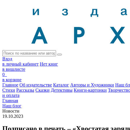
Вход
в личный кабинет
Нет книг
в вишлисте
0
в корзине
Главное
Об издательстве
Каталог
Авторы и Художники
Наш бл
Стихи
Рассказы
Сказки
Детективы
Книги-картонки
Творчеств
и оплата
Главная
Наш блог
Новости
19.10.2023
Подписано в печать – «Хвостатая заряд