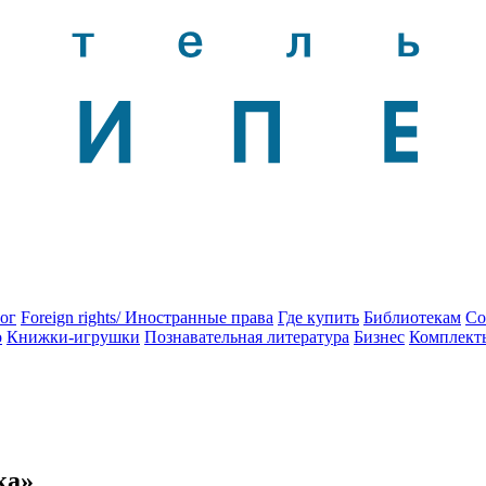
ог
Foreign rights/ Иностранные права
Где купить
Библиотекам
Со
о
Книжки-игрушки
Познавательная литература
Бизнес
Комплект
ка»