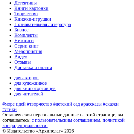
Детективы
Книги-картонки
Творчество
Книжки-игрушки
Познавательная литература
Бизнес
Комплекты
Не книги
Серии книг
Мероприятия
Видео
Отзывы
Доставка и оплата
для авторов
для художников
для книготорговцев
для читателей
#море идей
#творчество
#детский сад
#рассказы
#сказки
#стихи
Оставляя свои персональные данные на этой странице, вы
соглашаетесь:
c пользовательским соглашением
,
политикой
конфиденциальности.
© Издательство «Архипелаг» 2026