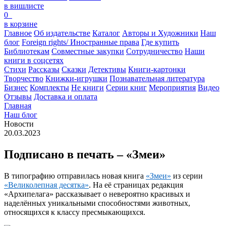
в вишлисте
0
в корзине
Главное
Об издательстве
Каталог
Авторы и Художники
Наш
блог
Foreign rights/ Иностранные права
Где купить
Библиотекам
Совместные закупки
Сотрудничество
Наши
книги в соцсетях
Стихи
Рассказы
Сказки
Детективы
Книги-картонки
Творчество
Книжки-игрушки
Познавательная литература
Бизнес
Комплекты
Не книги
Серии книг
Мероприятия
Видео
Отзывы
Доставка и оплата
Главная
Наш блог
Новости
20.03.2023
Подписано в печать – «Змеи»
В типографию отправилась новая книга
«Змеи»
из серии
«Великолепная десятка»
. На её страницах редакция
«Архипелага» рассказывает о невероятно красивых и
наделённых уникальными способностями животных,
относящихся к классу пресмыкающихся.