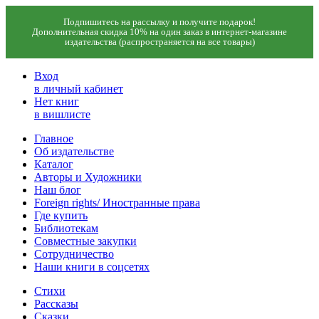
Подпишитесь на рассылку и получите подарок!
Дополнительная скидка 10% на один заказ в интернет-магазине
издательства (распространяется на все товары)
Вход
в личный кабинет
Нет книг
в вишлисте
Главное
Об издательстве
Каталог
Авторы и Художники
Наш блог
Foreign rights/ Иностранные права
Где купить
Библиотекам
Совместные закупки
Сотрудничество
Наши книги в соцсетях
Стихи
Рассказы
Сказки