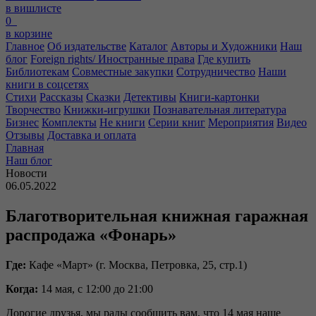
в вишлисте
0
в корзине
Главное
Об издательстве
Каталог
Авторы и Художники
Наш
блог
Foreign rights/ Иностранные права
Где купить
Библиотекам
Совместные закупки
Сотрудничество
Наши
книги в соцсетях
Стихи
Рассказы
Сказки
Детективы
Книги-картонки
Творчество
Книжки-игрушки
Познавательная литература
Бизнес
Комплекты
Не книги
Серии книг
Мероприятия
Видео
Отзывы
Доставка и оплата
Главная
Наш блог
Новости
06.05.2022
Благотворительная книжная гаражная
распродажа «Фонарь»
Где:
Кафе «Март» (г. Москва, Петровка, 25, стр.1)
Когда:
14 мая, с 12:00 до 21:00
Дорогие друзья, мы рады сообщить вам, что 14 мая наше