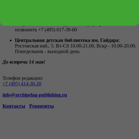
Магазин и офис издательства «Аквилегия-М»
:
Рязанский пр., д. 86/1, стр. 3, оф. 219 (от м. Выхино 20
минут пешком или на маршрутке 436, автобусах 731,
177), 11–13 мая с 11:00 до 16:30. Предварительно
позвонить +7 (495) 617-39-60
Центральная детская библиотека им. Гайдара
:
Ростовская наб., 5. Вт-Сб 10.00-21.00, Вскр - 10.00-20.00.
Понедельник - выходной день
До встречи 14 мая!
Телефон редакции:
+7 (495) 414-30-20
info@archipelag-publishing.ru
Контакты
Реквизиты