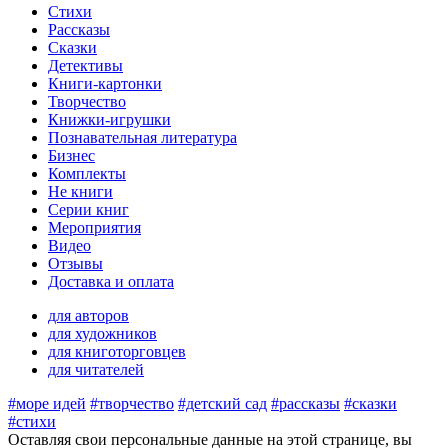
Стихи
Рассказы
Сказки
Детективы
Книги-картонки
Творчество
Книжки-игрушки
Познавательная литература
Бизнес
Комплекты
Не книги
Серии книг
Мероприятия
Видео
Отзывы
Доставка и оплата
для авторов
для художников
для книготорговцев
для читателей
#море идей
#творчество
#детский сад
#рассказы
#сказки
#стихи
Оставляя свои персональные данные на этой странице, вы