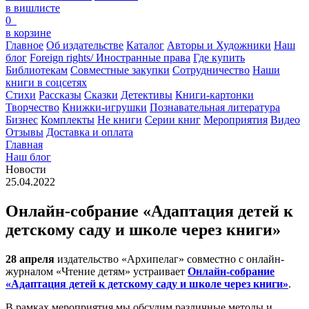
в вишлисте
0
в корзине
Главное
Об издательстве
Каталог
Авторы и Художники
Наш
блог
Foreign rights/ Иностранные права
Где купить
Библиотекам
Совместные закупки
Сотрудничество
Наши
книги в соцсетях
Стихи
Рассказы
Сказки
Детективы
Книги-картонки
Творчество
Книжки-игрушки
Познавательная литература
Бизнес
Комплекты
Не книги
Серии книг
Мероприятия
Видео
Отзывы
Доставка и оплата
Главная
Наш блог
Новости
25.04.2022
Онлайн-собрание «Адаптация детей к
детскому саду и школе через книги»
28 апреля
издательство «Архипелаг» совместно с онлайн-
журналом «Чтение детям» устраивает
Онлайн-собрание
«Адаптация детей к детскому саду и школе через книги»
.
В рамках мероприятия мы обсудим различные методы и