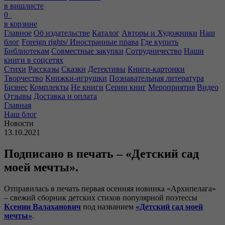
в вишлисте
0
в корзине
Главное
Об издательстве
Каталог
Авторы и Художники
Наш
блог
Foreign rights/ Иностранные права
Где купить
Библиотекам
Совместные закупки
Сотрудничество
Наши
книги в соцсетях
Стихи
Рассказы
Сказки
Детективы
Книги-картонки
Творчество
Книжки-игрушки
Познавательная литература
Бизнес
Комплекты
Не книги
Серии книг
Мероприятия
Видео
Отзывы
Доставка и оплата
Главная
Наш блог
Новости
13.10.2021
Подписано в печать – «Детский сад
моей мечты».
Отправилась в печать первая осенняя новинка «Архипелага»
– свежий сборник детских стихов популярной поэтессы
Ксении Валаханович
под названием
«Детский сад моей
мечты»
.