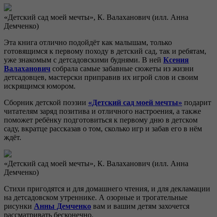
«Детский сад моей мечты», К. Валаханович (илл. Анна
Демченко)
Эта книга отлично подойдёт как малышам, только
готовящимся к первому походу в детский сад, так и ребятам,
уже знакомым с детсадовскими буднями. В ней
Ксения
Валаханович
собрала самые забавные сюжеты из жизни
детсадовцев, мастерски приправив их игрой слов и своим
искрящимся юмором.
Сборник детской поэзии
«Детский сад моей мечты»
подарит
читателям заряд позитива и отличного настроения, а также
поможет ребёнку подготовиться к первому дню в детском
саду, вкратце рассказав о том, сколько игр и забав его в нём
ждёт.
«Детский сад моей мечты», К. Валаханович (илл. Анна
Демченко)
Стихи пригодятся и для домашнего чтения, и для декламации
на детсадовском утреннике. А озорные и трогательные
рисунки
Анны Демченко
вам и вашим детям захочется
рассматривать бесконечно.