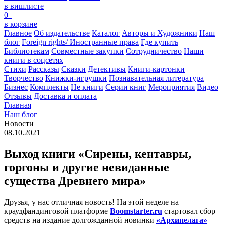
в вишлисте
0
в корзине
Главное
Об издательстве
Каталог
Авторы и Художники
Наш
блог
Foreign rights/ Иностранные права
Где купить
Библиотекам
Совместные закупки
Сотрудничество
Наши
книги в соцсетях
Стихи
Рассказы
Сказки
Детективы
Книги-картонки
Творчество
Книжки-игрушки
Познавательная литература
Бизнес
Комплекты
Не книги
Серии книг
Мероприятия
Видео
Отзывы
Доставка и оплата
Главная
Наш блог
Новости
08.10.2021
Выход книги «Сирены, кентавры,
горгоны и другие невиданные
существа Древнего мира»
Друзья, у нас отличная новость! На этой неделе на
краудфандинговой платформе
Boomstarter.ru
стартовал сбор
средств на издание долгожданной новинки
«Архипелага»
–