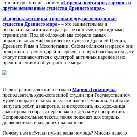
книги-игры под названием
«Сирены, кентавры, горгоны и
другие невиданные существа Древнего мира»
.
«Сирены, кентавры, горгоны и другие невиданные
существа Древнего мира»
– это занимательная и
познавательная книга-игра с разрезанными перекидными
страницами. Под её обложкой мы собрали самых
поразительных мифологических существ Древней Греции,
Древнего Рима и Месопотамии. Своим обликом и нравом они
повергали в трепет царей и героев, а теперь благодаря им дети
смогут познакомиться с культурой античных народов и их
представлениями об устройстве мира.
Иллюстрации для книги создала
Мария Лукьянцева
,
преподаватель художественной студии при Государственном
музее изобразительных искусств имени Пушкина. Чтобы не
напугать ребят, а напротив, заинтересовать их, художница
адаптировала образы персонажей к детскому восприятию.
Сопроводительные тексты также подходят для старших
дошкольников и младших школьников.
Почему нам всё-таки нужна ваша помощь? Миссия нашего