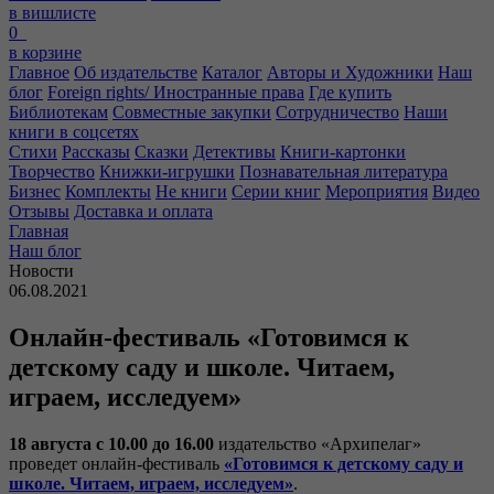
в вишлисте
0
в корзине
Главное
Об издательстве
Каталог
Авторы и Художники
Наш
блог
Foreign rights/ Иностранные права
Где купить
Библиотекам
Совместные закупки
Сотрудничество
Наши
книги в соцсетях
Стихи
Рассказы
Сказки
Детективы
Книги-картонки
Творчество
Книжки-игрушки
Познавательная литература
Бизнес
Комплекты
Не книги
Серии книг
Мероприятия
Видео
Отзывы
Доставка и оплата
Главная
Наш блог
Новости
06.08.2021
Онлайн-фестиваль «Готовимся к
детскому саду и школе. Читаем,
играем, исследуем»
18 августа с 10.00 до 16.00
издательство «Архипелаг»
проведет онлайн-фестиваль
«Готовимся к детскому саду и
школе. Читаем, играем, исследуем»
.