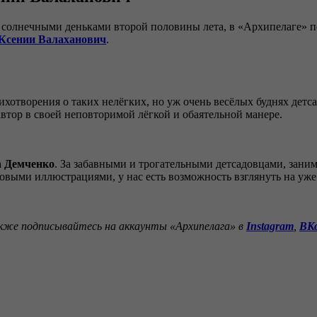
солнечными деньками второй половины лета, в «Архипелаге» по
Ксении Валаханович
.
ихотворения о таких нелёгких, но уж очень весёлых буднях дет
втор в своей неповторимой лёгкой и обаятельной манере.
 Демченко
. За забавными и трогательными детсадовцами, зан
новыми иллюстрациями, у нас есть возможность взглянуть на уже
акже подписывайтесь на аккаунты «Архипелага» в
Instagram
,
ВК