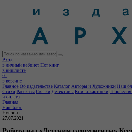
Вход
в личный кабинет
Нет книг
в вишлисте
0
в корзине
Главное
Об издательстве
Каталог
Авторы и Художники
Наш бл
Стихи
Рассказы
Сказки
Детективы
Книги-картонки
Творчеств
и оплата
Главная
Наш блог
Новости
27.07.2021
Работа над «Детским садом мечты» Кс