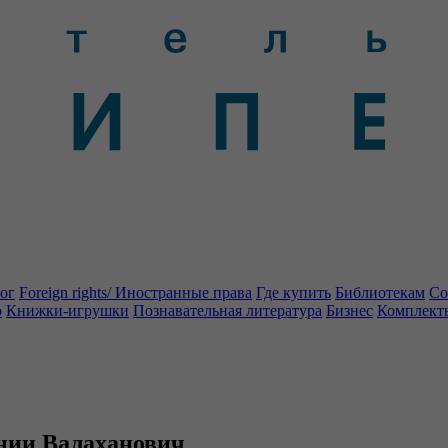
ог
Foreign rights/ Иностранные права
Где купить
Библиотекам
Со
о
Книжки-игрушки
Познавательная литература
Бизнес
Комплект
ении Валаханович