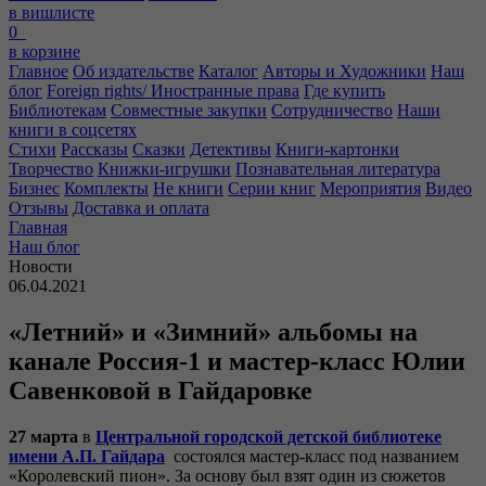
в вишлисте
0
в корзине
Главное
Об издательстве
Каталог
Авторы и Художники
Наш
блог
Foreign rights/ Иностранные права
Где купить
Библиотекам
Совместные закупки
Сотрудничество
Наши
книги в соцсетях
Стихи
Рассказы
Сказки
Детективы
Книги-картонки
Творчество
Книжки-игрушки
Познавательная литература
Бизнес
Комплекты
Не книги
Серии книг
Мероприятия
Видео
Отзывы
Доставка и оплата
Главная
Наш блог
Новости
06.04.2021
«Летний» и «Зимний» альбомы на
канале Россия-1 и мастер-класс Юлии
Савенковой в Гайдаровке
27 марта
в
Центральной городской детской библиотеке
имени А.П. Гайдара
состоялся мастер-класс под названием
«Королевский пион». За основу был взят один из сюжетов