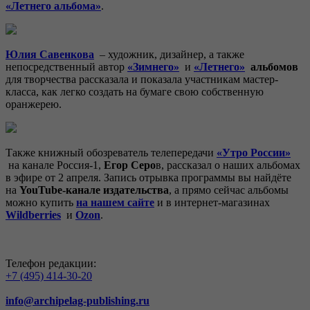
«Летнего альбома»
.
Юлия Савенкова
– художник, дизайнер, а также
непосредственный автор
«Зимнего»
и
«Летнего»
альбомов
для творчества рассказала и показала участникам мастер-
класса, как легко создать на бумаге свою собственную
оранжерею.
Также книжный обозреватель телепередачи
«Утро России»
на канале Россия-1,
Егор Серо
в, рассказал о наших альбомах
в эфире от 2 апреля. Запись отрывка программы вы найдёте
на
YouTube-канале издательства
, а прямо сейчас альбомы
можно купить
на нашем сайте
и в интернет-магазинах
Wildberries
и
Ozon
.
Телефон редакции:
+7 (495) 414-30-20
info@archipelag-publishing.ru