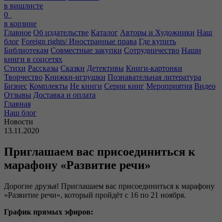
в вишлисте
0
в корзине
Главное
Об издательстве
Каталог
Авторы и Художники
Наш
блог
Foreign rights/ Иностранные права
Где купить
Библиотекам
Совместные закупки
Сотрудничество
Наши
книги в соцсетях
Стихи
Рассказы
Сказки
Детективы
Книги-картонки
Творчество
Книжки-игрушки
Познавательная литература
Бизнес
Комплекты
Не книги
Серии книг
Мероприятия
Видео
Отзывы
Доставка и оплата
Главная
Наш блог
Новости
13.11.2020
Приглашаем вас присоединиться к
марафону «Развитие речи»
Дорогие друзья! Приглашаем вас присоединиться к марафону
«Развитие речи», который пройдёт с 16 по 21 ноября.
График прямых эфиров: