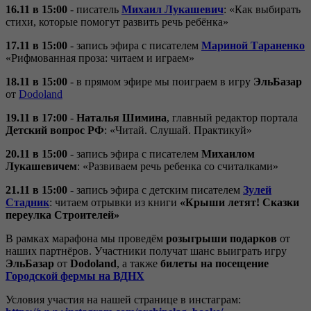
16.11 в 15:00
- писатель
Михаил Лукашевич
: «Как выбирать
стихи, которые помогут развить речь ребёнка»
17.11 в 15:00
- запись эфира с писателем
Мариной Тараненко
«Рифмованная проза: читаем и играем»
18.11 в 15:00
- в прямом эфире мы поиграем в игру
ЭльБазар
от
Dodoland
19.11 в 17:00
-
Наталья Шимина
, главный редактор портала
Детский вопрос РФ
: «Читай. Слушай. Практикуй»
20.11 в 15:00
- запись эфира с писателем
Михаилом
Лукашевичем
: «Развиваем речь ребенка со считалками»
21.11 в 15:00
- запись эфира с детским писателем
Зулей
Стадник
: читаем отрывки из книги
«Крыши летят! Сказки
переулка Строителей»
В рамках марафона мы проведём
розыгрыши подарков
от
наших партнёров. Участники получат шанс выиграть игру
ЭльБазар
от
Dodoland
, а также
билеты на посещение
Городской фермы на ВДНХ
Условия участия на нашей странице в инстаграм: