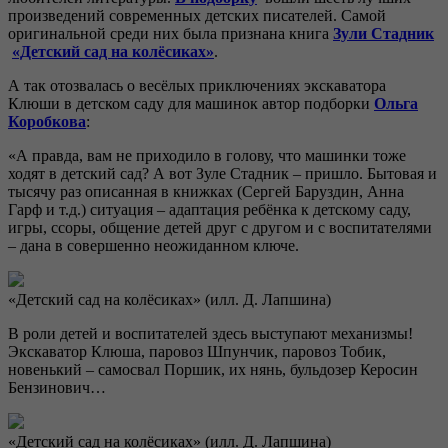
произведений современных детских писателей. Самой
оригинальной среди них была признана книга
Зули Стадник
«Детский сад на колёсиках»
.
А так отозвалась о весёлых приключениях экскаватора
Клюши в детском саду для машинок автор подборки
Ольга
Коробкова
:
«А правда, вам не приходило в голову, что машинки тоже
ходят в детский сад? А вот Зуле Стадник – пришло. Бытовая и
тысячу раз описанная в книжках (Сергей Баруздин, Анна
Гарф и т.д.) ситуация – адаптация ребёнка к детскому саду,
игры, ссоры, общение детей друг с другом и с воспитателями
– дана в совершенно неожиданном ключе.
«Детский сад на колёсиках» (илл. Д. Лапшина)
В роли детей и воспитателей здесь выступают механизмы!
Экскаватор Клюша, паровоз Шпунчик, паровоз Тобик,
новенький – самосвал Поршик, их нянь, бульдозер Керосин
Бензинович…
«Детский сад на колёсиках» (илл. Д. Лапшина)