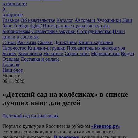
в вишлисте
0
в корзине
Главное
Об издательстве
Каталог
Авторы и Художники
Наш
блог
Foreign rights/ Иностранные права
Где купить
Библиотекам
Совместные закупки
Сотрудничество
Наши
книги в соцсетях
Стихи
Рассказы
Сказки
Детективы
Книги-картонки
Творчество
Книжки-игрушки
Познавательная литература
Бизнес
Комплекты
Не книги
Серии книг
Мероприятия
Видео
Отзывы
Доставка и оплата
Главная
Наш блог
Новости
09.11.2020
«Детский сад на колёсиках» в списке
лучших книг для детей
#детский сад на колёсиках
Портал о культуре в России и за рубежом
«Ревизор.ру»
составил список лучших книг для самых маленьких
любителей литературы.
В подборку
вошли шесть лучших