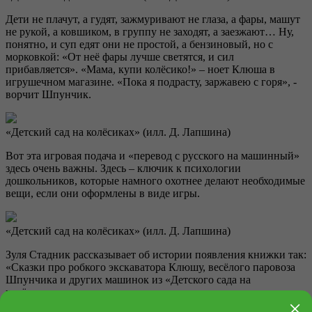
Дети не плачут, а гудят, зажмуривают не глаза, а фары, машут
не рукой, а ковшиком, в группу не заходят, а заезжают… Ну,
понятно, и суп едят они не простой, а бензиновый, но с
морковкой: «От неё фары лучше светятся, и сил
прибавляется». «Мама, купи колёсико!» – ноет Клюша в
игрушечном магазине. «Пока я подрасту, заржавею с горя», -
ворчит Шпунчик.
«Детский сад на колёсиках» (илл. Д. Лапшина)
Вот эта игровая подача и «перевод с русского на машинный»
здесь очень важны. Здесь – ключик к психологии
дошкольников, которые намного охотнее делают необходимые
вещи, если они оформлены в виде игры.
«Детский сад на колёсиках» (илл. Д. Лапшина)
Зуля Стадник рассказывает об истории появления книжки так:
«Сказки про робкого экскаватора Клюшу, весёлого паровоза
Шпунчика и других машинок из «Детского сада на
колёсиках» я начала сочинять для дочки, когда она только-
×
только начала ходить в детский сад. Мне очень хотелось