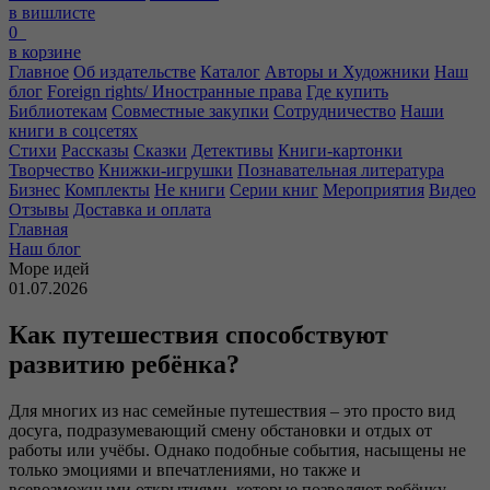
в вишлисте
0
в корзине
Главное
Об издательстве
Каталог
Авторы и Художники
Наш
блог
Foreign rights/ Иностранные права
Где купить
Библиотекам
Совместные закупки
Сотрудничество
Наши
книги в соцсетях
Стихи
Рассказы
Сказки
Детективы
Книги-картонки
Творчество
Книжки-игрушки
Познавательная литература
Бизнес
Комплекты
Не книги
Серии книг
Мероприятия
Видео
Отзывы
Доставка и оплата
Главная
Наш блог
Море идей
01.07.2026
Как путешествия способствуют
развитию ребёнка?
Для многих из нас семейные путешествия – это просто вид
досуга, подразумевающий смену обстановки и отдых от
работы или учёбы. Однако подобные события, насыщены не
только эмоциями и впечатлениями, но также и
всевозможными открытиями, которые позволяют ребёнку