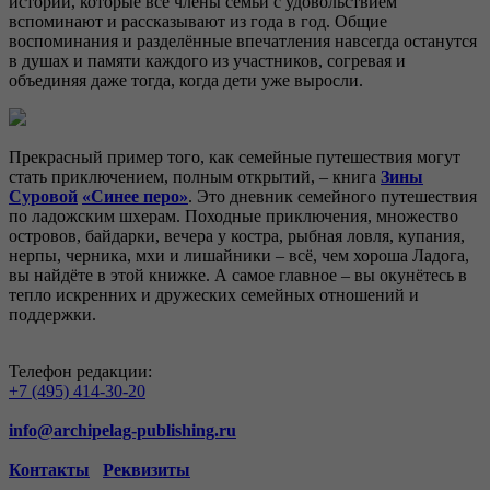
истории, которые все члены семьи с удовольствием
вспоминают и рассказывают из года в год. Общие
воспоминания и разделённые впечатления навсегда останутся
в душах и памяти каждого из участников, согревая и
объединяя даже тогда, когда дети уже выросли.
Прекрасный пример того, как семейные путешествия могут
стать приключением, полным открытий, – книга
Зины
Суровой
«Синее перо»
. Это дневник семейного путешествия
по ладожским шхерам. Походные приключения, множество
островов, байдарки, вечера у костра, рыбная ловля, купания,
нерпы, черника, мхи и лишайники – всё, чем хороша Ладога,
вы найдёте в этой книжке. А самое главное – вы окунётесь в
тепло искренних и дружеских семейных отношений и
поддержки.
Телефон редакции:
+7 (495) 414-30-20
info@archipelag-publishing.ru
Контакты
Реквизиты