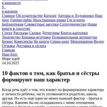
в вишлисте
0
в корзине
Главное
Об издательстве
Каталог
Авторы и Художники
Наш
блог
Foreign rights/ Иностранные права
Где купить
Библиотекам
Совместные закупки
Сотрудничество
Наши
книги в соцсетях
Стихи
Рассказы
Сказки
Детективы
Книги-картонки
Творчество
Книжки-игрушки
Познавательная литература
Бизнес
Комплекты
Не книги
Серии книг
Мероприятия
Видео
Отзывы
Доставка и оплата
Главная
Наш блог
Море идей
14.10.2025
10 фактов о том, как братья и сёстры
формируют наш характер
Когда речь идёт о том, что влияет на формирование характера
и личности ребёнка, часто упоминаются родители, школа,
друзья. Но есть ещё один не менее важный фактор – братья и
сёстры. Какими бы ни складывались с ними отношения,
именно у братьев и сестёр, а иногда и вместе с ними ребёнок