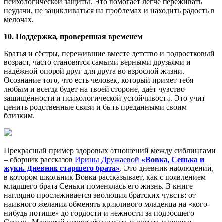
психологической защиты. Это помогает легче переживать
неудачи, не зацикливаться на проблемах и находить радость в
мелочах.
10. Поддержка, проверенная временем
Братья и сёстры, пережившие вместе детство и подростковый
возраст, часто становятся самыми верными друзьями и
надёжной опорой друг для друга во взрослой жизни.
Осознание того, что есть человек, который примет тебя
любым и всегда будет на твоей стороне, даёт чувство
защищённости и психологической устойчивости. Это учит
ценить родственные связи и быть преданными своим
близким.
Прекрасный пример здоровых отношений между сиблингами
– сборник рассказов
Ирины Дружаевой
«Вовка, Сенька и
жуки. Дневник старшего брата»
. Это дневник наблюдений,
в котором школьник Вовка рассказывает, как с появлением
младшего брата Сеньки поменялась его жизнь. В книге
наглядно прослеживается эволюция братских чувств: от
наивного желания обменять крикливого младенца на «кого-
нибудь потише» до гордости и нежности за подросшего
Сеньку. Младший перестаёт плакать и ломать игрушки,