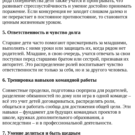
рода соперничества дети также учатся и проигрывать, что
развивает стрессоустойчивость и умение достойно принимать
поражение. Если конкуренция не заходит слишком далеко и
не перерастает в постоянное противостояние, то становится
ценным жизненным уроком.
5. Ответственность и чувство долга
Старшие дети часто помогают присматривать за младшими,
выполнять с ними уроки или защищать их, когда рядом нет
родителей. Младшие, в свою очередь, учатся отвечать за свои
поступки перед старшими братом или сестрой, признавая их
авторитет. Это распределение ролей воспитывает чувство
ответственности не только за себя, но и за другого человека.
6. Тренировка навыков командной работы
Совместные проделки, подготовка сюрприза для родителей,
разделение обязанностей по дому или игра в одной команде –
всё это учит детей договариваться, распределять роли,
общаться и работать сообща для достижения общей цели. Эти
навыки – фундамент для будущих командных проектов в
школе, кружках дополнительного образования, а
впоследствии – и в профессиональной деятельности.
7. Умение делиться и быть щедрым