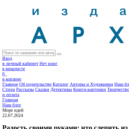
Вход
в личный кабинет
Нет книг
в вишлисте
0
в корзине
Главное
Об издательстве
Каталог
Авторы и Художники
Наш бл
Стихи
Рассказы
Сказки
Детективы
Книги-картонки
Творчеств
и оплата
Главная
Наш блог
Море идей
22.07.2024
Радость своими руками: что слепить и