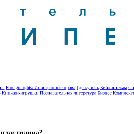
ог
Foreign rights/ Иностранные права
Где купить
Библиотекам
Со
о
Книжки-игрушки
Познавательная литература
Бизнес
Комплект
з пластилина?