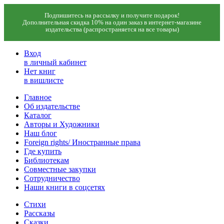
Подпишитесь на рассылку и получите подарок!
Дополнительная скидка 10% на один заказ в интернет-магазине
издательства (распространяется на все товары)
Вход
в личный кабинет
Нет книг
в вишлисте
Главное
Об издательстве
Каталог
Авторы и Художники
Наш блог
Foreign rights/ Иностранные права
Где купить
Библиотекам
Совместные закупки
Сотрудничество
Наши книги в соцсетях
Стихи
Рассказы
Сказки