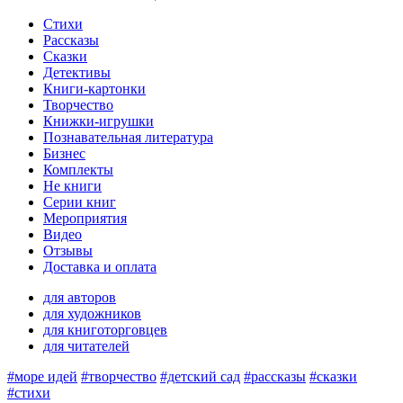
Стихи
Рассказы
Сказки
Детективы
Книги-картонки
Творчество
Книжки-игрушки
Познавательная литература
Бизнес
Комплекты
Не книги
Серии книг
Мероприятия
Видео
Отзывы
Доставка и оплата
для авторов
для художников
для книготорговцев
для читателей
#море идей
#творчество
#детский сад
#рассказы
#сказки
#стихи