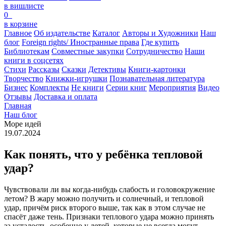
в вишлисте
0
в корзине
Главное
Об издательстве
Каталог
Авторы и Художники
Наш
блог
Foreign rights/ Иностранные права
Где купить
Библиотекам
Совместные закупки
Сотрудничество
Наши
книги в соцсетях
Стихи
Рассказы
Сказки
Детективы
Книги-картонки
Творчество
Книжки-игрушки
Познавательная литература
Бизнес
Комплекты
Не книги
Серии книг
Мероприятия
Видео
Отзывы
Доставка и оплата
Главная
Наш блог
Море идей
19.07.2024
Как понять, что у ребёнка тепловой
удар?
Чувствовали ли вы когда-нибудь слабость и головокружение
летом? В жару можно получить и солнечный, и тепловой
удар, причём риск второго выше, так как в этом случае не
спасёт даже тень. Признаки теплового удара можно принять
за усталость, особенно у детей, которые не всегда могут