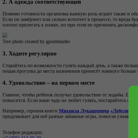
2. А одежда соответствующей
Помимо готовности организма важную роль играет также и обща
Если он замёрзнет или сильно вспотеет в процессе, то вреда б
плотно прилегать к ножке, но при этом не причинять дискомфо
Tree photo created by gpointstudio
3. Ходите регулярно
Старайтесь по возможности гулять каждый день, а также больше
пешая прогулка до места назначения принесёт намного больше п
4. Удовольствие – на первом месте
Главное, чтобы ребёнок получал удовольствие от ходьбы. Если в
повысится. Если ваше чадо не любит гулять, постарайтесь объ
Например, героиня книги
Михаила Лукашевича
«Лебеднадца
придумывает для неё разные забавные игры, помогая узнавать 
Телефон редакции:
+7 (495) 414-30-20