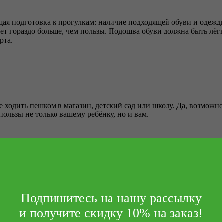
я подготовка к прогулкам: наличие подходящей обуви и одежды.
удет гораздо больше, чем пользы. Подошва обуви должна быть лё
рта.
 ходить пешком в магазин, детский сад или школу. Да, возможно,
ользы не только вашему ребёнку, но и вам.
ы будете принуждать детей много ходить, то их физическое здоро
яснить ему все преимущества или превратите прогулку в увлекат
ть лебедей и чаексят чаек»
Ника готова очень долго гулять по
много нового о родном городе.
Подпишитесь на нашу рассылку
и получите скидку 10% на заказ!