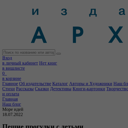
Вход
в личный кабинет
Нет книг
в вишлисте
0
в корзине
Главное
Об издательстве
Каталог
Авторы и Художники
Наш бл
Стихи
Рассказы
Сказки
Детективы
Книги-картонки
Творчеств
и оплата
Главная
Наш блог
Море идей
18.07.2022
Пешие прогулки с детьми