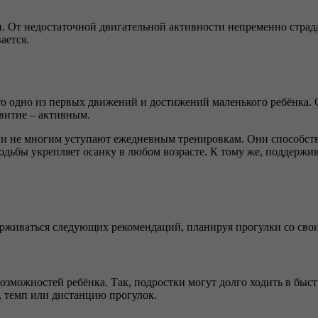
 От недостаточной двигательной активности непременно страдае
ается.
 Это одно из первых движений и достижений маленького ребёнка
звитие – активным.
ки не многим уступают ежедневным тренировкам. Они способст
ьбы укрепляет осанку в любом возрасте. К тому же, поддержив
ерживаться следующих рекомендаций, планируя прогулки со сво
озможностей ребёнка. Так, подростки могут долго ходить в быст
, темп или дистанцию прогулок.