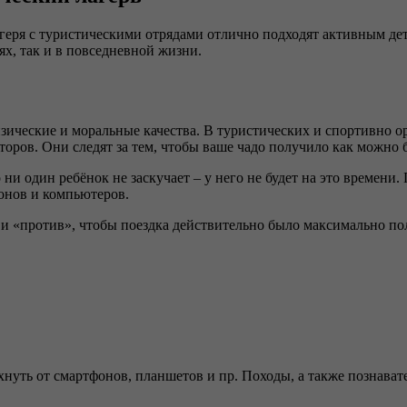
геря с туристическими отрядами отлично подходят активным де
ях, так и в повседневной жизни.
ические и моральные качества. В туристических и спортивно о
ров. Они следят за тем, чтобы ваше чадо получило как можно 
и один ребёнок не заскучает – у него не будет на это времени.
фонов и компьютеров.
за» и «против», чтобы поездка действительно было максимально п
хнуть от смартфонов, планшетов и пр. Походы, а также познават