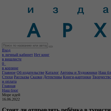
Вход
в личный кабинет
Нет книг
в вишлисте
0
в корзине
Главное
Об издательстве
Каталог
Авторы и Художники
Наш бл
Стихи
Рассказы
Сказки
Детективы
Книги-картонки
Творчеств
и оплата
Главная
Наш блог
Море идей
16.06.2022
Стоит ли отправлять ребёнка в турист