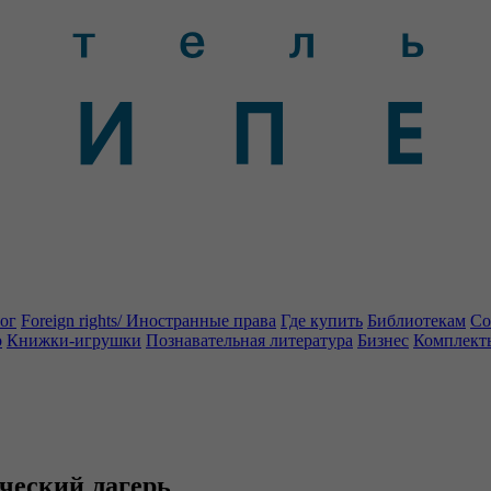
ог
Foreign rights/ Иностранные права
Где купить
Библиотекам
Со
о
Книжки-игрушки
Познавательная литература
Бизнес
Комплект
ический лагерь