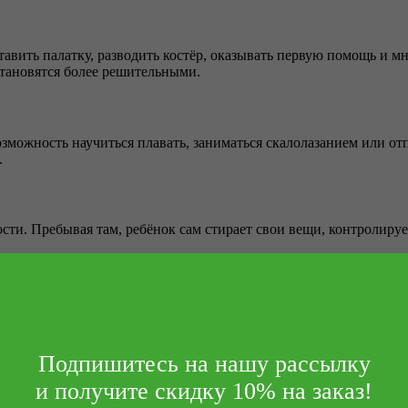
тавить палатку, разводить костёр, оказывать первую помощь и 
становятся более решительными.
зможность научиться плавать, заниматься скалолазанием или отп
.
сти. Пребывая там, ребёнок сам стирает свои вещи, контролируе
и определённо пойдёт на пользу здоровью вашего ребёнка. Особ
Подпишитесь на нашу рассылку
и получите скидку 10% на заказ!