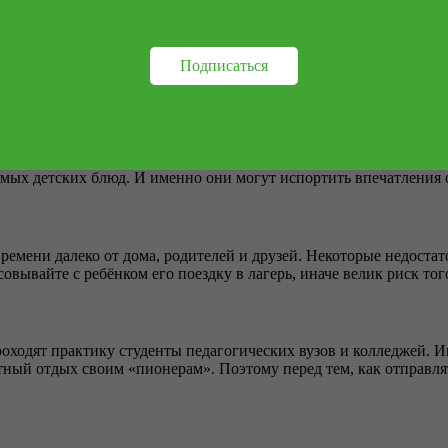
но, если этот лагерь достаточно популярен. Однако всегда есть
Подписаться
ет функция кешбэка.
полезное. А здоровая пища очень часто не нравится детям всех 
имых детских блюд. И именно они могут испортить впечатления 
 времени далеко от дома, родителей и друзей. Некоторые недост
овывайте с ребёнком его поездку в лагерь, иначе велик риск тог
 проходят практику студенты педагогических вузов и колледжей
ый отдых своим «пионерам». Поэтому перед тем, как отправлять