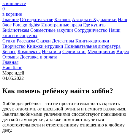
в вишлисте
0
в корзине
Главное
Об издательстве
Каталог
Авторы и Художники
Наш
блог
Foreign rights/ Иностранные права
Где купить
Библиотекам
Совместные закупки
Сотрудничество
Наши
книги в соцсетях
Стихи
Рассказы
Сказки
Детективы
Книги-картонки
Творчество
Книжки-игрушки
Познавательная литература
Бизнес
Комплекты
Не книги
Серии книг
Мероприятия
Видео
Отзывы
Доставка и оплата
Главная
Наш блог
Море идей
04.05.2022
Как помочь ребёнку найти хобби?
Хобби для ребёнка – это не просто возможность скрасить
досуг, отдохнуть от школьной рутины и немного развлечься.
Занятия любимыми увлечениями способствуют повышению
детской самооценки, а также помогают научиться
самостоятельности и ответственному отношению к любому
делу.