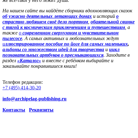
же всё-таки у него лежит душа.
На нашем сайте вы найдёте сборники вдохновляющих сказок
об ужасно деятельных летающих домах
и историй
о
страстно любящем своё дело портном
,
обаятельной свинке
с тягой к космическим приключениям и путешествиям
, а
также
о
современном сверхумном и чувствительном
пылесосе
. А самых активных и любознательных ждут
и
ллюстрированное пособие по йоге для самых маленьких
,
альбомы со множеством идей для творчества
и
цикл
познавательных артбуков о пресмыкающихся
. Заходите в
раздел
«Каталог»
и вместе с ребёнком выбирайте и
заказывайте понравившиеся книги!
Телефон редакции:
+7 (495) 414-30-20
info@archipelag-publishing.ru
Контакты
Реквизиты