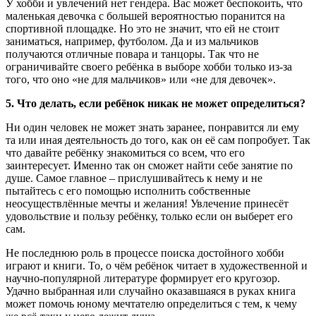
У хобби и увлечений нет гендера. Вас может беспокоить, что
маленькая девочка с большей вероятностью поранится на
спортивной площадке. Но это не значит, что ей не стоит
заниматься, например, футболом. Да и из мальчиков
получаются отличные повара и танцоры. Так что не
ограничивайте своего ребёнка в выборе хобби только из-за
того, что оно «не для мальчиков» или «не для девочек».
5. Что делать, если ребёнок никак не может определиться?
Ни один человек не может знать заранее, понравится ли ему
та или иная деятельность до того, как он её сам попробует. Так
что давайте ребёнку знакомиться со всем, что его
заинтересует. Именно так он сможет найти себе занятие по
душе. Самое главное – прислушивайтесь к нему и не
пытайтесь с его помощью исполнить собственные
неосуществлённые мечты и желания! Увлечение принесёт
удовольствие и пользу ребёнку, только если он выберет его
сам.
Не последнюю роль в процессе поиска достойного хобби
играют и книги. То, о чём ребёнок читает в художественной и
научно-популярной литературе формирует его кругозор.
Удачно выбранная или случайно оказавшаяся в руках книга
может помочь юному мечтателю определиться с тем, к чему