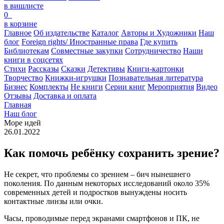
в вишлисте
0
в корзине
Главное
Об издательстве
Каталог
Авторы и Художники
Наш
блог
Foreign rights/ Иностранные права
Где купить
Библиотекам
Совместные закупки
Сотрудничество
Наши
книги в соцсетях
Стихи
Рассказы
Сказки
Детективы
Книги-картонки
Творчество
Книжки-игрушки
Познавательная литература
Бизнес
Комплекты
Не книги
Серии книг
Мероприятия
Видео
Отзывы
Доставка и оплата
Главная
Наш блог
Море идей
26.01.2022
Как помочь ребёнку сохранить зрение?
Не секрет, что проблемы со зрением – бич нынешнего
поколения. По данным некоторых исследований около 35%
современных детей и подростков вынуждены носить
контактные линзы или очки.
Часы, проводимые перед экранами смартфонов и ПК, не