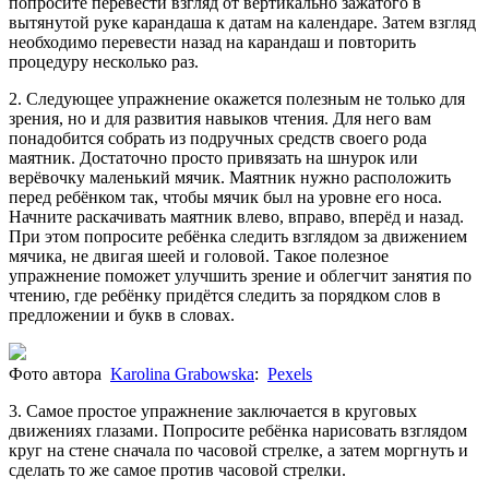
попросите перевести взгляд от вертикально зажатого в
вытянутой руке карандаша к датам на календаре. Затем взгляд
необходимо перевести назад на карандаш и повторить
процедуру несколько раз.
2. Следующее упражнение окажется полезным не только для
зрения, но и для развития навыков чтения. Для него вам
понадобится собрать из подручных средств своего рода
маятник. Достаточно просто привязать на шнурок или
верёвочку маленький мячик. Маятник нужно расположить
перед ребёнком так, чтобы мячик был на уровне его носа.
Начните раскачивать маятник влево, вправо, вперёд и назад.
При этом попросите ребёнка следить взглядом за движением
мячика, не двигая шеей и головой. Такое полезное
упражнение поможет улучшить зрение и облегчит занятия по
чтению, где ребёнку придётся следить за порядком слов в
предложении и букв в словах.
Фото автора
Karolina Grabowska
:
Pexels
3. Самое простое упражнение заключается в круговых
движениях глазами. Попросите ребёнка нарисовать взглядом
круг на стене сначала по часовой стрелке, а затем моргнуть и
сделать то же самое против часовой стрелки.