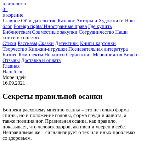
в вишлисте
0
в корзине
Главное
Об издательстве
Каталог
Авторы и Художники
Наш
блог
Foreign rights/ Иностранные права
Где купить
Библиотекам
Совместные закупки
Сотрудничество
Наши
книги в соцсетях
Стихи
Рассказы
Сказки
Детективы
Книги-картонки
Творчество
Книжки-игрушки
Познавательная литература
Бизнес
Комплекты
Не книги
Серии книг
Мероприятия
Видео
Отзывы
Доставка и оплата
Главная
Наш блог
Море идей
16.09.2021
Секреты правильной осанки
Вопреки расхожему мнению осанка – это не только форма
спины, но и положение головы, форма груди и живота, а
также позиция ног. Правильная осанка, как правило,
показывает, что человек здоров, активен и уверен в себе.
Неправильная же – сигнализирует о тех или иных проблемах
со здоровьем.