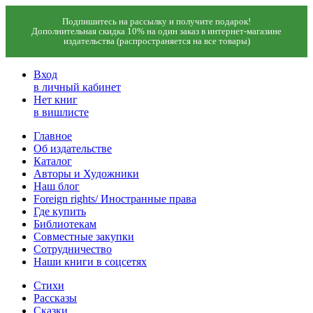
Подпишитесь на рассылку и получите подарок!
Дополнительная скидка 10% на один заказ в интернет-магазине
издательства (распространяется на все товары)
Вход
в личный кабинет
Нет книг
в вишлисте
Главное
Об издательстве
Каталог
Авторы и Художники
Наш блог
Foreign rights/ Иностранные права
Где купить
Библиотекам
Совместные закупки
Сотрудничество
Наши книги в соцсетях
Стихи
Рассказы
Сказки