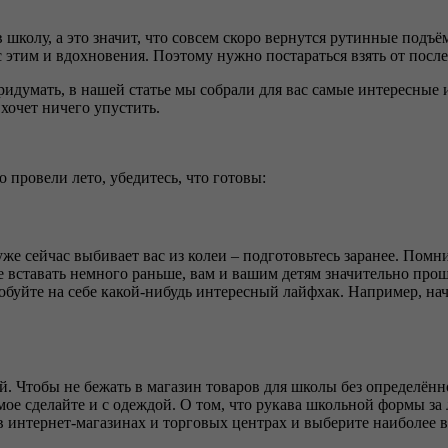
 школу, а это значит, что совсем скоро вернутся рутинные подъё
 с этим и вдохновения. Поэтому нужно постараться взять от после
ридумать, в нашей статье мы собрали для вас самые интересные 
 хочет ничего упустить.
 провели лето, убедитесь, что готовы:
 уже сейчас выбивает вас из колеи – подготовьтесь заранее. Помн
 вставать немного раньше, вам и вашим детям значительно проще
обуйте на себе какой-нибудь интересный лайфхак. Например, нач
 Чтобы не бежать в магазин товаров для школы без определённо
ое сделайте и с одеждой. О том, что рукава школьной формы за л
 в интернет-магазинах и торговых центрах и выберите наиболее 