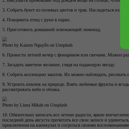
2. Высушить промокшие под дождём вещи на солнце, чтобы по
3. Собрать букет из полевых цветов и трав. Насладиться их аром
4. Покормить птиц с руки в парке.
5. Приготовить домашний освежающий лимонад.
Photo by Kaizen Nguyễn on Unsplash
6. Провести летний вечер с фонариком или свечами. Можно ра
7. Загадать заветное желание, глядя на падающую звезду.
8. Собрать коллекцию закатов. Их можно наблюдать, рисовать и 
9. Устроить пикник на природе. Взять любимые фрукты и ягоды
рассматривать небо и облака.
Photo by Liana Mikah on Unsplash
10. Обязательно записать все летние радости, яркие впечатлен
последний день августа прочитать все свои записи и удивить
приключения на каникулах и согреться своими воспоминаниям