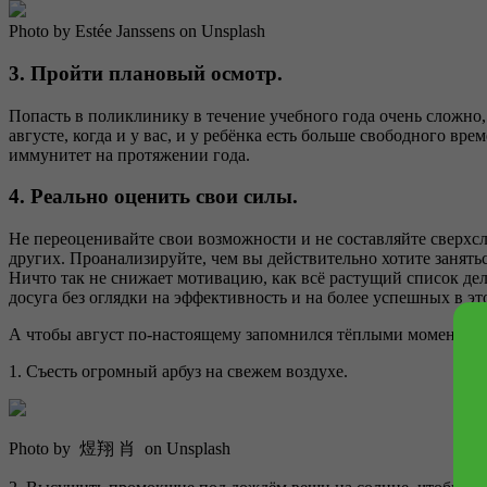
Photo by Estée Janssens on Unsplash
3. Пройти плановый осмотр.
Попасть в поликлинику в течение учебного года очень сложно,
августе, когда и у вас, и у ребёнка есть больше свободного вр
иммунитет на протяжении года.
4. Реально оценить свои силы.
Не переоценивайте свои возможности и не составляйте сверхсло
других. Проанализируйте, чем вы действительно хотите занять
Ничто так не снижает мотивацию, как всё растущий список де
досуга без оглядки на эффективность и на более успешных в это
А чтобы август по-настоящему запомнился тёплыми моментами,
1. Съесть огромный арбуз на свежем воздухе.
Photo by 煜翔 肖 on Unsplash