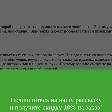
 порой процесс этот превращается в настоящий квест. Поэтому 
емени, чем обычно. Врач также сможет посоветовать вам правильн
жных и объёмных планов на август. Не надо пытаться наверстать
ся, чтобы мешок неудавшихся, но не таких уж нужных, планов н
л, до которых так и не дошли руки. Поэтому реально смотрите 
м плане коллег, соседей и друзей.
 вот вам 10 идей для летнего вдохновения:
Подпишитесь на нашу рассылку
и получите скидку 10% на заказ!