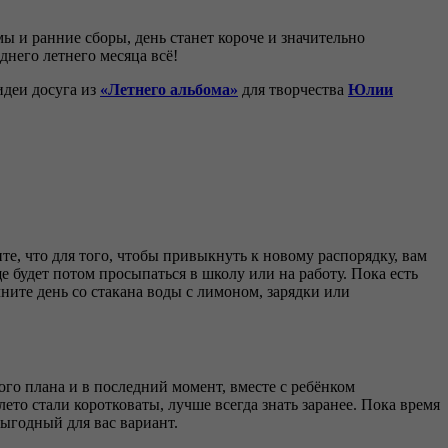
мы и ранние сборы, день станет короче и значительно
днего летнего месяца всё!
идеи досуга из
«Летнего альбома»
для творчества
Юлии
ите, что для того, чтобы привыкнуть к новому распорядку, вам
 будет потом просыпаться в школу или на работу. Пока есть
ните день со стакана воды с лимоном, зарядки или
го плана и в последний момент, вместе с ребёнком
ето стали коротковаты, лучше всегда знать заранее. Пока время
выгодный для вас вариант.