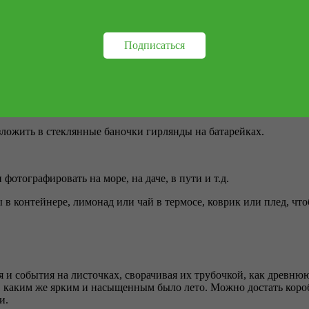
том почувствовать исходящий от них аромат дождя.
атом. Когда букет начнёт вянуть, сделать из него гербарий.
Подписаться
зложить в стеклянные баночки гирлянды на батарейках.
фотографировать на море, на даче, в пути и т.д.
 в контейнере, лимонад или чай в термосе, коврик или плед, чт
ия и события на листочках, сворачивая их трубочкой, как древню
ся, каким же ярким и насыщенным было лето. Можно достать кор
и.