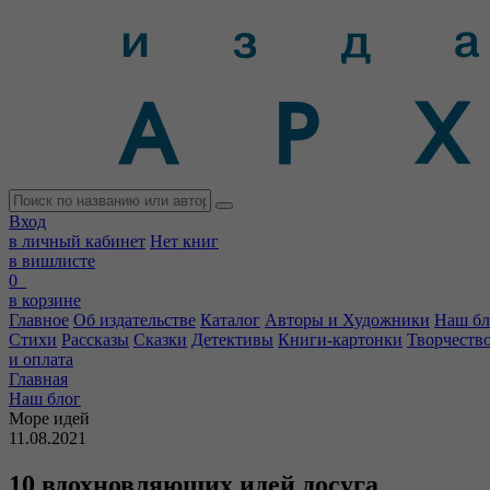
Вход
в личный кабинет
Нет книг
в вишлисте
0
в корзине
Главное
Об издательстве
Каталог
Авторы и Художники
Наш бл
Стихи
Рассказы
Сказки
Детективы
Книги-картонки
Творчеств
и оплата
Главная
Наш блог
Море идей
11.08.2021
10 вдохновляющих идей досуга