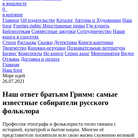
в вишлисте
0
в корзине
Главное
Об издательстве
Каталог
Авторы и Художники
Наш
блог
Foreign rights/ Иностранные права
Где купить
Библиотекам
Совместные закупки
Сотрудничество
Наши
книги в соцсетях
Стихи
Рассказы
Сказки
Детективы
Книги-картонки
Творчество
Книжки-игрушки
Познавательная литература
Бизнес
Комплекты
Не книги
Серии книг
Мероприятия
Видео
Отзывы
Доставка и оплата
Главная
Наш блог
Море идей
26.07.2021
Наш ответ братьям Гримм: самые
известные собиратели русского
фольклора
Профессия этнографа и фольклориста тесно связана с
историей, культурой и бытом нации. Многие её
представители посвятили всю свою жизнь служению великой