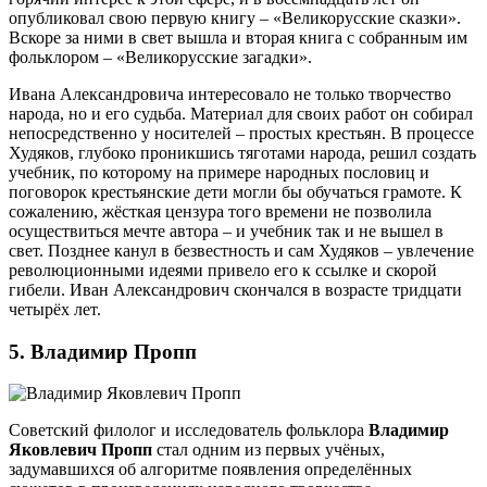
опубликовал свою первую книгу – «Великорусские сказки».
Вскоре за ними в свет вышла и вторая книга с собранным им
фольклором – «Великорусские загадки».
Ивана Александровича интересовало не только творчество
народа, но и его судьба. Материал для своих работ он собирал
непосредственно у носителей – простых крестьян. В процессе
Худяков, глубоко проникшись тяготами народа, решил создать
учебник, по которому на примере народных пословиц и
поговорок крестьянские дети могли бы обучаться грамоте. К
сожалению, жёсткая цензура того времени не позволила
осуществиться мечте автора – и учебник так и не вышел в
свет. Позднее канул в безвестность и сам Худяков – увлечение
революционными идеями привело его к ссылке и скорой
гибели. Иван Александрович скончался в возрасте тридцати
четырёх лет.
5. Владимир Пропп
Советский филолог и исследователь фольклора
Владимир
Яковлевич Пропп
стал одним из первых учёных,
задумавшихся об алгоритме появления определённых