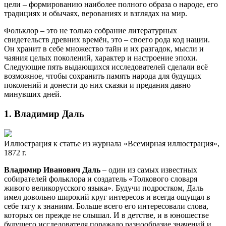
цели – формированию наиболее полного образа о народе, его
традициях и обычаях, верованиях и взглядах на мир.
Фольклор – это не только собрание литературных
свидетельств древних времён, это – своего рода код нации.
Он хранит в себе множество тайн и их разгадок, мысли и
чаяния целых поколений, характер и настроение эпохи.
Следующие пять выдающихся исследователей сделали всё
возможное, чтобы сохранить память народа для будущих
поколений и донести до них сказки и предания давно
минувших дней.
1. Владимир Даль
Иллюстрация к статье из журнала «Всемирная иллюстрация»,
1872 г.
Владимир Иванович Даль
– один из самых известных
собирателей фольклора и создатель «Толкового словаря
живого великорусского языка». Будучи подростком, Даль
имел довольно широкий круг интересов и всегда ощущал в
себе тягу к знаниям. Больше всего его интересовали слова,
которых он прежде не слышал. И в детстве, и в юношестве
будущего исследователя поражало разнообразие значений и