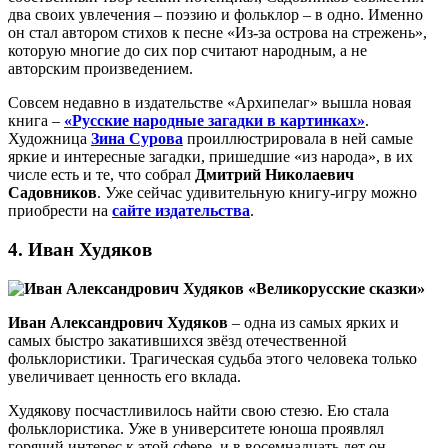
два своих увлечения – поэзию и фольклор – в одно. Именно
он стал автором стихов к песне «Из-за острова на стрежень»,
которую многие до сих пор считают народным, а не
авторским произведением.
Совсем недавно в издательстве «Архипелаг» вышла новая
книга –
«Русские народные загадки в картинках»
.
Художница
Зина Сурова
проиллюстрировала в ней самые
яркие и интересные загадки, пришедшие «из народа», в их
числе есть и те, что собрал
Дмитрий Николаевич
Садовников
. Уже сейчас удивительную книгу-игру можно
приобрести на
сайте издательства
.
4. Иван Худяков
Иван Александрович Худяков
– одна из самых ярких и
самых быстро закатившихся звёзд отечественной
фольклористики. Трагическая судьба этого человека только
увеличивает ценность его вклада.
Худякову посчастливилось найти свою стезю. Ею стала
фольклористика. Уже в университете юноша проявлял
горячий интерес к этой сфере, и в восемнадцать лет он