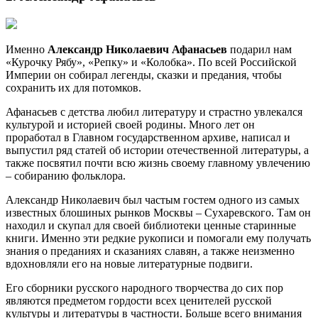
Именно
Александр Николаевич Афанасьев
подарил нам
«Курочку Рябу», «Репку» и «Колобка». По всей Российской
Империи он собирал легенды, сказки и предания, чтобы
сохранить их для потомков.
Афанасьев с детства любил литературу и страстно увлекался
культурой и историей своей родины. Много лет он
проработал в Главном государственном архиве, написал и
выпустил ряд статей об истории отечественной литературы, а
также посвятил почти всю жизнь своему главному увлечению
– собиранию фольклора.
Александр Николаевич был частым гостем одного из самых
известных блошиных рынков Москвы – Сухаревского. Там он
находил и скупал для своей библиотеки ценные старинные
книги. Именно эти редкие рукописи и помогали ему получать
знания о преданиях и сказаниях славян, а также неизменно
вдохновляли его на новые литературные подвиги.
Его сборники русского народного творчества до сих пор
являются предметом гордости всех ценителей русской
культуры и литературы в частности. Больше всего внимания