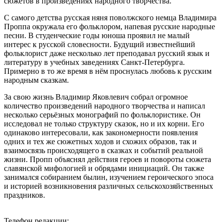
сюжетов в произведениях народного творчества.
С самого детства русская няня поволжского немца Владимира
Проппа окружала его фольклором, напевая русские народные
песни. В студенческие годы юноша проявил не малый
интерес к русской словесности. Будущий известнейший
фольклорист даже несколько лет преподавал русский язык и
литературу в учебных заведениях Санкт-Петербурга.
Примерно в то же время в нём проснулась любовь к русским
народным сказкам.
За свою жизнь Владимир Яковлевич собрал огромное
количество произведений народного творчества и написал
несколько серьёзных монографий по фольклористике. Он
исследовал не только структуру сказок, но и их корни. Его
одинаково интересовали, как закономерности появления
одних и тех же сюжетных ходов и схожих образов, так и
взаимосвязь происходящего в сказках и событий реальной
жизни. Пропп объяснял действия героев и повороты сюжета
славянской мифологией и обрядами инициаций. Он также
занимался собиранием былин, изучением героического эпоса
и историей возникновения различных сельскохозяйственных
праздников.
Телефон редакции: