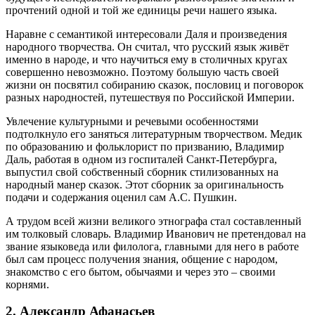
прочтений одной и той же единицы речи нашего языка.
Наравне с семантикой интересовали Даля и произведения
народного творчества. Он считал, что русский язык живёт
именно в народе, и что научиться ему в столичных кругах
совершенно невозможно. Поэтому большую часть своей
жизни он посвятил собиранию сказок, пословиц и поговорок
разных народностей, путешествуя по Российской Империи.
Увлечение культурными и речевыми особенностями
подтолкнуло его заняться литературным творчеством. Медик
по образованию и фольклорист по призванию, Владимир
Даль, работая в одном из госпиталей Санкт-Петербурга,
выпустил свой собственный сборник стилизованных на
народный манер сказок. Этот сборник за оригинальность
подачи и содержания оценил сам А.С. Пушкин.
А трудом всей жизни великого этнографа стал составленный
им толковый словарь. Владимир Иванович не претендовал на
звание языковеда или филолога, главными для него в работе
был сам процесс получения знания, общение с народом,
знакомство с его бытом, обычаями и через это – своими
корнями.
2. Александр Афанасьев