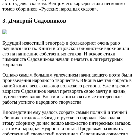
автор уделял сказкам. Венцом его карьеры стали несколько
томов сборников «Русских народных сказок».
3. Дмитрий Садовников
Будущий известный этнограф и фольклорист очень рано
научился читать. Книги в отцовской библиотеке вдохновили
его на написание собственных стихов. И вскоре стихи
гимназиста Садовникова начали печатать в литературных
журналах.
Однако самым большим увлечением начинающего поэта были
произведения народного творчества. Юноша мечтал собрать в
одной книге весь фольклор волжского региона. Уже в зрелом
возрасте Садовников начал претворять свою мечту в жизнь,
путешествуя вдоль Волги и записывая самые интересные
работы устного народного творчества.
Впоследствии ему удалось собрать самый полный и точный
сборник загадок – «Загадки русского народа». Благодаря
этому сборнику до нас дошло множество интересных загадок,
а с ними народная мудрость и опыт. Продолжая развивать
собственный творческий потенциал, Садовников совместил