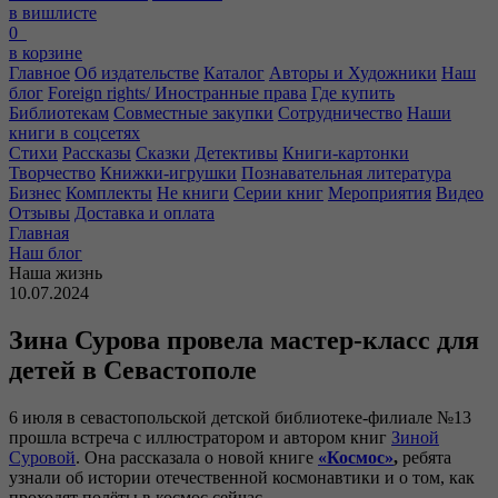
в вишлисте
0
в корзине
Главное
Об издательстве
Каталог
Авторы и Художники
Наш
блог
Foreign rights/ Иностранные права
Где купить
Библиотекам
Совместные закупки
Сотрудничество
Наши
книги в соцсетях
Стихи
Рассказы
Сказки
Детективы
Книги-картонки
Творчество
Книжки-игрушки
Познавательная литература
Бизнес
Комплекты
Не книги
Серии книг
Мероприятия
Видео
Отзывы
Доставка и оплата
Главная
Наш блог
Наша жизнь
10.07.2024
Зина Сурова провела мастер-класс для
детей в Севастополе
6 июля в севастопольской детской библиотеке-филиале №13
прошла встреча с иллюстратором и автором книг
Зиной
Суровой
. Она рассказала о новой книге
«Космос»
,
ребята
узнали об истории отечественной космонавтики и о том, как
проходят полёты в космос сейчас.