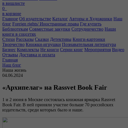
в вишлисте
0
в корзине
Главное
Об издательстве
Каталог
Авторы и Художники
Наш
блог
Foreign rights/ Иностранные права
Где купить
Библиотекам
Совместные закупки
Сотрудничество
Наши
книги в соцсетях
Стихи
Рассказы
Сказки
Детективы
Книги-картонки
Творчество
Книжки-игрушки
Познавательная литература
Бизнес
Комплекты
Не книги
Серии книг
Мероприятия
Видео
Отзывы
Доставка и оплата
Главная
Наш блог
Наша жизнь
04.06.2024
«Архипелаг» на Rassvet Book Fair
1 и 2 июня в Москве состоялась книжная ярмарка Rassvet
Book Fair. В ней приняли участие больше 70 российских
издательств, среди которых было и наше.