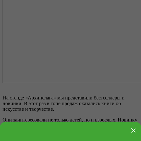
На стенде «Архипелага» мы представили бестселлеры и
новинки. В этот раз в топе продаж оказались книги об
искусстве и творчестве.
Они заинтересовали не только детей, но и взрослых. Новинку
«Коля в Третьяковской галерее»
вместе с
«Летним
×
альбомом»
приобрела мама телеведущего Андрея Малахова!