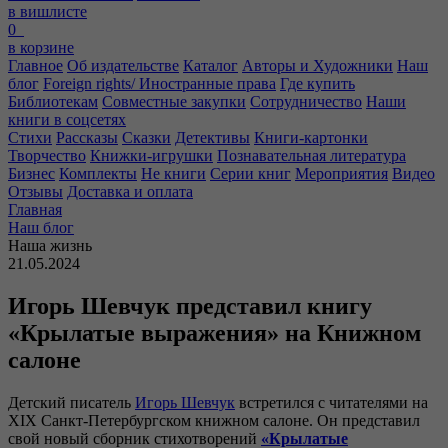
в вишлисте
0
в корзине
Главное
Об издательстве
Каталог
Авторы и Художники
Наш
блог
Foreign rights/ Иностранные права
Где купить
Библиотекам
Совместные закупки
Сотрудничество
Наши
книги в соцсетях
Стихи
Рассказы
Сказки
Детективы
Книги-картонки
Творчество
Книжки-игрушки
Познавательная литература
Бизнес
Комплекты
Не книги
Серии книг
Мероприятия
Видео
Отзывы
Доставка и оплата
Главная
Наш блог
Наша жизнь
21.05.2024
Игорь Шевчук представил книгу
«Крылатые выражения» на Книжном
салоне
Детский писатель
Игорь Шевчук
встретился с читателями на
XIX Санкт-Петербургском книжном салоне. Он представил
свой новый сборник стихотворений
«Крылатые