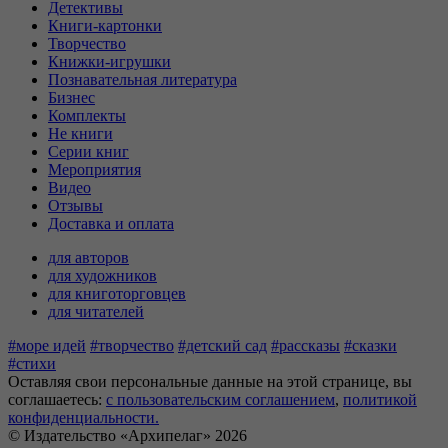
Детективы
Книги-картонки
Творчество
Книжки-игрушки
Познавательная литература
Бизнес
Комплекты
Не книги
Серии книг
Мероприятия
Видео
Отзывы
Доставка и оплата
для авторов
для художников
для книготорговцев
для читателей
#море идей
#творчество
#детский сад
#рассказы
#сказки
#стихи
Оставляя свои персональные данные на этой странице, вы
соглашаетесь:
c пользовательским соглашением
,
политикой
конфиденциальности.
© Издательство «Архипелаг» 2026