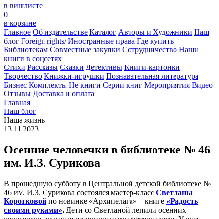
в вишлисте
0
в корзине
Главное
Об издательстве
Каталог
Авторы и Художники
Наш
блог
Foreign rights/ Иностранные права
Где купить
Библиотекам
Совместные закупки
Сотрудничество
Наши
книги в соцсетях
Стихи
Рассказы
Сказки
Детективы
Книги-картонки
Творчество
Книжки-игрушки
Познавательная литература
Бизнес
Комплекты
Не книги
Серии книг
Мероприятия
Видео
Отзывы
Доставка и оплата
Главная
Наш блог
Наша жизнь
13.11.2023
Осенние человечки в библиотеке № 46
им. И.З. Сурикова
В прошедшую субботу в Центральной детской библиотеке №
46 им. И.З. Сурикова состоялся мастер-класс
Светланы
Коротковой
по новинке «Архипелага» – книге
«Радость
своими руками»
.
Дети со Светланой лепили осенних
человечков, украшая их природными материалами. У всех