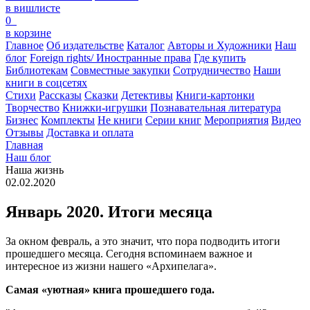
в вишлисте
0
в корзине
Главное
Об издательстве
Каталог
Авторы и Художники
Наш
блог
Foreign rights/ Иностранные права
Где купить
Библиотекам
Совместные закупки
Сотрудничество
Наши
книги в соцсетях
Стихи
Рассказы
Сказки
Детективы
Книги-картонки
Творчество
Книжки-игрушки
Познавательная литература
Бизнес
Комплекты
Не книги
Серии книг
Мероприятия
Видео
Отзывы
Доставка и оплата
Главная
Наш блог
Наша жизнь
02.02.2020
Январь 2020. Итоги месяца
За окном февраль, а это значит, что пора подводить итоги
прошедшего месяца. Сегодня вспоминаем важное и
интересное из жизни нашего «Архипелага».
Самая «уютная» книга прошедшего года.