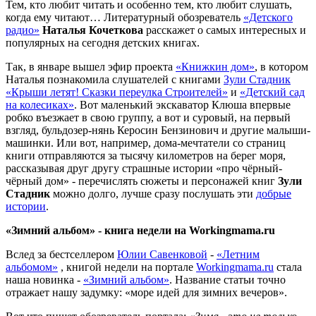
Тем, кто любит читать и особенно тем, кто любит слушать,
когда ему читают… Литературный обозреватель
«Детского
радио»
Наталья Кочеткова
расскажет о самых интересных и
популярных на сегодня детских книгах.
Так, в январе вышел эфир проекта
«Книжкин дом»
, в котором
Наталья познакомила слушателей с книгами
Зули Стадник
«Крыши летят! Сказки переулка Строителей»
и
«Детский сад
на колесиках»
. Вот маленький экскаватор Клюша впервые
робко въезжает в свою группу, а вот и суровый, на первый
взгляд, бульдозер-нянь Керосин Бензинович и другие малыши-
машинки. Или вот, например, дома-мечтатели со страниц
книги отправляются за тысячу километров на берег моря,
рассказывая друг другу страшные истории «про чёрный-
чёрный дом» - перечислять сюжеты и персонажей книг
Зули
Стадник
можно долго, лучше сразу послушать эти
добрые
истории
.
«Зимний альбом» - книга недели на Workingmama.ru
Вслед за бестселлером
Юлии Савенковой
-
«Летним
альбомом»
, книгой недели на портале
Workingmama.ru
стала
наша новинка -
«Зимний альбом»
. Название статьи точно
отражает нашу задумку: «море идей для зимних вечеров».