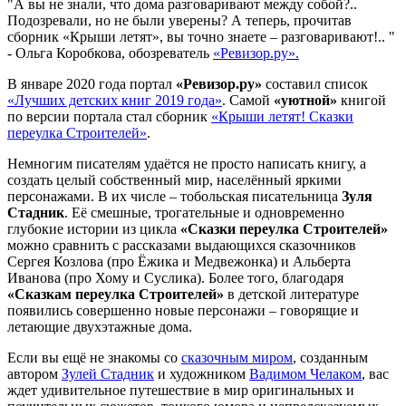
"А вы не знали, что дома разговаривают между собой?..
Подозревали, но не были уверены? А теперь, прочитав
сборник «Крыши летят», вы точно знаете – разговаривают!.. "
- Ольга Коробкова, обозреватель
«Ревизор.ру».
В январе 2020 года портал
«Ревизор.ру»
составил список
«Лучших детских книг 2019 года»
. Самой
«уютной»
книгой
по версии портала стал сборник
«Крыши летят! Сказки
переулка Строителей»
.
Немногим писателям удаётся не просто написать книгу, а
создать целый собственный мир, населённый яркими
персонажами. В их числе – тобольская писательница
Зуля
Стадник
. Её смешные, трогательные и одновременно
глубокие истории из цикла
«Сказки переулка Строителей»
можно сравнить с рассказами выдающихся сказочников
Сергея Козлова (про Ёжика и Медвежонка) и Альберта
Иванова (про Хому и Суслика). Более того, благодаря
«Сказкам переулка Строителей»
в детской литературе
появились совершенно новые персонажи – говорящие и
летающие двухэтажные дома.
Если вы ещё не знакомы со
сказочным миром
, созданным
автором
Зулей Стадник
и художником
Вадимом Челаком
, вас
ждет удивительное путешествие в мир оригинальных и