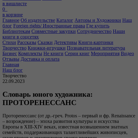
в вишлисте
0
в корзине
Главное
Об издательстве
Каталог
Авторы и Художники
Наш
блог
Foreign rights/ Иностранные права
Где купить
Библиотекам
Совместные закупки
Сотрудничество
Наши
книги в соцсетях
Стихи
Рассказы
Сказки
Детективы
Книги-картонки
Творчество
Книжки-игрушки
Познавательная литература
Бизнес
Комплекты
Не книги
Серии книг
Мероприятия
Видео
Отзывы
Доставка и оплата
Главная
Наш блог
Творчество
22.09.2023
Словарь юного художника:
ПРОТОРЕНЕССАНС
Проторенессанс (от др.-греч. Protos – первый и фр. Renaissance
– возрождение) – эпоха развития культуры и искусства
Европы в XIII-XIV веках, известная возвышением знатных
семейств, поддерживающих талантливейших живописцев,
скульпторов и архитекторов своего времени.