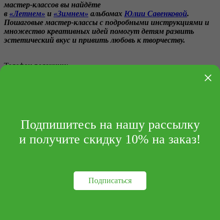
мастер-классов вы найдёте
в
«Летнем»
и
«Зимнем»
альбомах
Юлии Савенковой
.
Пошаговые мастер-классы с подробными инструкциями и
множество креативных идей помогут детям развить
эстетический вкус и привить любовь к творчеству.
Телефон редакции:
×
+7 (495) 414-30-20
info@archipelag-publishing.ru
Контакты
Реквизиты
Подпишитесь на нашу рассылку
и получите скидку 10% на заказ!
Подписаться