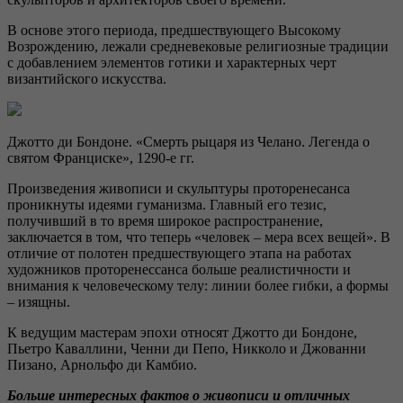
В основе этого периода, предшествующего Высокому
Возрождению, лежали средневековые религиозные традиции
с добавлением элементов готики и характерных черт
византийского искусства.
Джотто ди Бондоне. «Смерть рыцаря из Челано. Легенда о
святом Франциске», 1290-е гг.
Произведения живописи и скульптуры проторенесанса
проникнуты идеями гуманизма. Главный его тезис,
получивший в то время широкое распространение,
заключается в том, что теперь «человек – мера всех вещей». В
отличие от полотен предшествующего этапа на работах
художников проторенессанса больше реалистичности и
внимания к человеческому телу: линии более гибки, а формы
– изящны.
К ведущим мастерам эпохи относят Джотто ди Бондоне,
Пьетро Каваллини, Ченни ди Пепо, Никколо и Джованни
Пизано, Арнольфо ди Камбио.
Больше интересных фактов о живописи и отличных