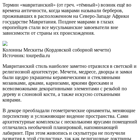
Термин «мавританский» (от греч. «тёмный») возник ещё во
времена античности, когда маврами называли берберов,
проживавших в расположенном на Северо-Западе Африки
государстве Мавритания. Позднее маврами в глазах
европейцев стали все мусульманские завоеватели вне
зависимости от страны их происхождения.
Колонны Мескиты (Кордовской соборной мечети)
Источник: tourpedia.ru
Мавританский стиль наиболее заметно отразился в светской и
религиозной архитектуре. Мечети, медресе, дворцы и замки
были щедро украшены керамическими и стеклянными
мозаиками, арками, карнизами, яркими фресками и
всевозможными декоративными элементами с резьбой по
дереву и слоновой кости, а также искусно сотканными
коврами.
В декоре преобладали геометрические орнаменты, меняющие
перспективу и усложняющие видение пространства. Сами
архитектурные комплексы с несколькими ярусами помещений
отличались необычной планировкой, напоминающей
лабиринт. При этом живопись и скульптура не получили
развития в этой стилистике, так как религиозные доктрины