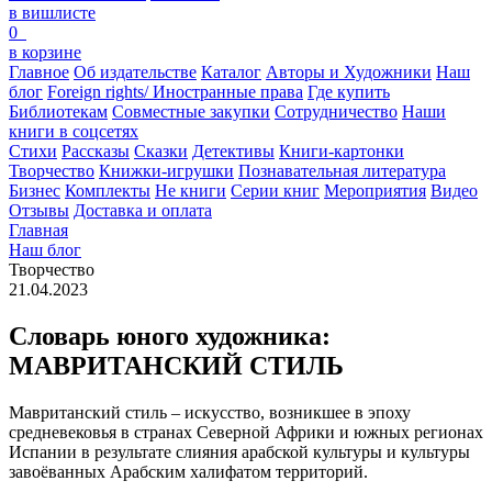
в вишлисте
0
в корзине
Главное
Об издательстве
Каталог
Авторы и Художники
Наш
блог
Foreign rights/ Иностранные права
Где купить
Библиотекам
Совместные закупки
Сотрудничество
Наши
книги в соцсетях
Стихи
Рассказы
Сказки
Детективы
Книги-картонки
Творчество
Книжки-игрушки
Познавательная литература
Бизнес
Комплекты
Не книги
Серии книг
Мероприятия
Видео
Отзывы
Доставка и оплата
Главная
Наш блог
Творчество
21.04.2023
Словарь юного художника:
МАВРИТАНСКИЙ СТИЛЬ
Мавританский стиль – искусство, возникшее в эпоху
средневековья в странах Северной Африки и южных регионах
Испании в результате слияния арабской культуры и культуры
завоёванных Арабским халифатом территорий.