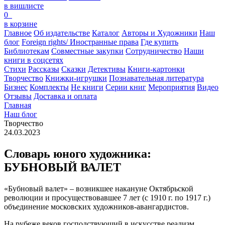
в вишлисте
0
в корзине
Главное
Об издательстве
Каталог
Авторы и Художники
Наш
блог
Foreign rights/ Иностранные права
Где купить
Библиотекам
Совместные закупки
Сотрудничество
Наши
книги в соцсетях
Стихи
Рассказы
Сказки
Детективы
Книги-картонки
Творчество
Книжки-игрушки
Познавательная литература
Бизнес
Комплекты
Не книги
Серии книг
Мероприятия
Видео
Отзывы
Доставка и оплата
Главная
Наш блог
Творчество
24.03.2023
Словарь юного художника:
БУБНОВЫЙ ВАЛЕТ
«Бубновый валет» – возникшее накануне Октябрьской
революции и просуществовавшее 7 лет (с 1910 г. по 1917 г.)
объединение московских художников-авангардистов.
На рубеже веков господствующий в искусстве реализм