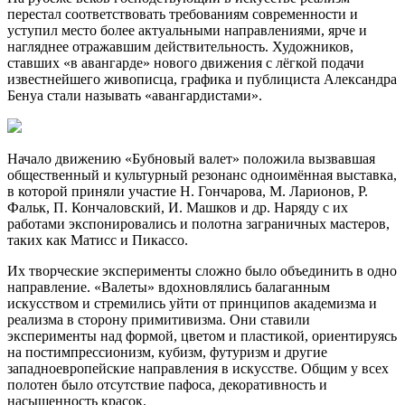
перестал соответствовать требованиям современности и
уступил место более актуальными направлениями, ярче и
нагляднее отражавшим действительность. Художников,
ставших «в авангарде» нового движения с лёгкой подачи
известнейшего живописца, графика и публициста Александра
Бенуа стали называть «авангардистами».
Начало движению «Бубновый валет» положила вызвавшая
общественный и культурный резонанс одноимённая выставка,
в которой приняли участие Н. Гончарова, М. Ларионов, Р.
Фальк, П. Кончаловский, И. Машков и др. Наряду с их
работами экспонировались и полотна заграничных мастеров,
таких как Матисс и Пикассо.
Их творческие эксперименты сложно было объединить в одно
направление. «Валеты» вдохновлялись балаганным
искусством и стремились уйти от принципов академизма и
реализма в сторону примитивизма. Они ставили
эксперименты над формой, цветом и пластикой, ориентируясь
на постимпрессионизм, кубизм, футуризм и другие
западноевропейские направления в искусстве. Общим у всех
полотен было отсутствие пафоса, декоративность и
насыщенность красок.