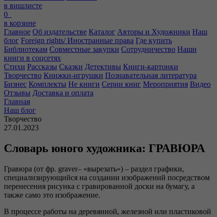
в вишлисте
0
в корзине
Главное
Об издательстве
Каталог
Авторы и Художники
Наш
блог
Foreign rights/ Иностранные права
Где купить
Библиотекам
Совместные закупки
Сотрудничество
Наши
книги в соцсетях
Стихи
Рассказы
Сказки
Детективы
Книги-картонки
Творчество
Книжки-игрушки
Познавательная литература
Бизнес
Комплекты
Не книги
Серии книг
Мероприятия
Видео
Отзывы
Доставка и оплата
Главная
Наш блог
Творчество
27.01.2023
Словарь юного художника: ГРАВЮРА
Гравюра (от фр. graver– «вырезать») – раздел графики,
специализирующийся на создании изображений посредством
перенесения рисунка с гравированной доски на бумагу, а
также само это изображение.
В процессе работы на деревянной, железной или пластиковой