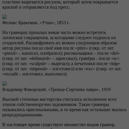
пластине вырезается рисунок, который затем покрывается
краской и отправляется под пресс.
Феликс Бракемон. «Утки», 1853 г.
На гравюрах прошлых веков часто можно встретить
латинские сокращения, за которыми следуют подписи их
создателей. Расшифровать их можно следующим образом:
автор рисунка писал своё имя после «pinx» (сокр. от лат.
«pinxit» – написал, изобразил); рисовальщики – после «del»
(сокр. от лат. «delineavit» – зарисовал); гравёры - после «sc»
(сокр. от лат. «sculpsit» – вырезал); а печатники после «imp»
(сокр. от лат. «impessit» – изготовил) или «exc» (сокр. от лат.
«excudit – изготовил, выполнил).
Владимир Фаворский. «Троице-Сергиева лавра», 1919
Высшей степенью мастерства считалось исполнение всех
этапов собственноручно художником. Такие гравюры
назывались оригинальными, в то время как остальные звались
репродукционными.
В настоящее время существует множество видов гравюр,