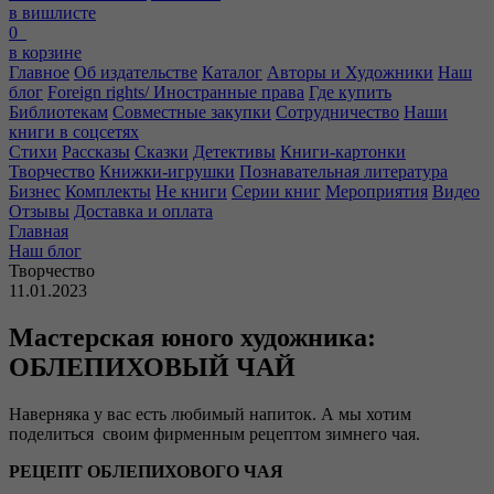
в вишлисте
0
в корзине
Главное
Об издательстве
Каталог
Авторы и Художники
Наш
блог
Foreign rights/ Иностранные права
Где купить
Библиотекам
Совместные закупки
Сотрудничество
Наши
книги в соцсетях
Стихи
Рассказы
Сказки
Детективы
Книги-картонки
Творчество
Книжки-игрушки
Познавательная литература
Бизнес
Комплекты
Не книги
Серии книг
Мероприятия
Видео
Отзывы
Доставка и оплата
Главная
Наш блог
Творчество
11.01.2023
Мастерская юного художника:
ОБЛЕПИХОВЫЙ ЧАЙ
Наверняка у вас есть любимый напиток. А мы хотим
поделиться своим фирменным рецептом зимнего чая.
РЕЦЕПТ ОБЛЕПИХОВОГО ЧАЯ