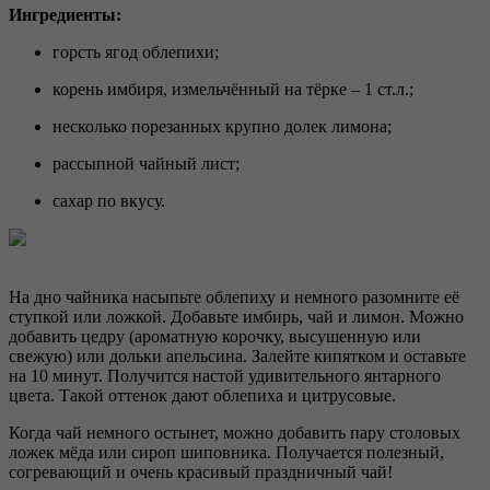
Ингредиенты:
горсть ягод облепихи;
корень имбиря, измельчённый на тёрке – 1 ст.л.;
несколько порезанных крупно долек лимона;
рассыпной чайный лист;
сахар по вкусу.
На дно чайника насыпьте облепиху и немного разомните её
ступкой или ложкой. Добавьте имбирь, чай и лимон. Можно
добавить цедру (ароматную корочку, высушенную или
свежую) или дольки апельсина. Залейте кипятком и оставьте
на 10 минут. Получится настой удивительного янтарного
цвета. Такой оттенок дают облепиха и цитрусовые.
Когда чай немного остынет, можно добавить пару столовых
ложек мёда или сироп шиповника. Получается полезный,
согревающий и очень красивый праздничный чай!