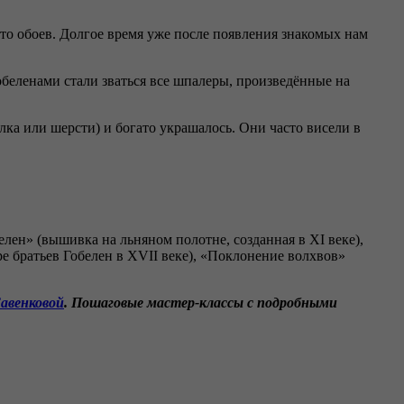
есто обоев. Долгое время уже после появления знакомых нам
гобеленами стали зваться все шпалеры, произведённые на
лка или шерсти) и богато украшалось. Они часто висели в
лен» (вышивка на льняном полотне, созданная в XI веке),
е братьев Гобелен в XVII веке), «Поклонение волхвов»
авенковой
. Пошаговые мастер-классы с подробными