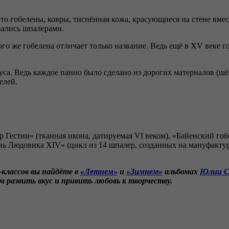
– это гобелены, ковры, тиснённая кожа, красующиеся на стене вм
вались шпалерами.
того же гобелена отличает только название. Ведь ещё в XV веке 
са. Ведь каждое панно было сделано из дорогих материалов (шё
елей.
Гестии» (тканная икона, датируемая VI веком), «Байенский гобе
нь Людовика XIV» (цикл из 14 шпалер, созданных на мануфактур
классов вы найдёте в
«Летнем»
и
«Зимнем»
альбомах
Юлии С
развить вкус и привить любовь к творчеству.