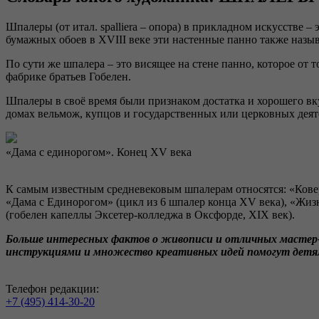
Шпалеры (от итал. spalliera – опора) в прикладном искусстве 
бумажных обоев в XVIII веке эти настенные панно также назы
По сути же шпалера – это висящее на стене панно, которое от 
фабрике братьев Гобелен.
Шпалеры в своё время были признаком достатка и хорошего вку
домах вельмож, купцов и государственных или церковных деят
«Дама с единорогом». Конец XV века
К самым известным средневековым шпалерам относятся: «Ковер 
«Дама с Единорогом» (цикл из 6 шпалер конца XV века), «Жиз
(гобелен капеллы Эксетер-колледжа в Оксфорде, XIX век).
Больше интересных фактов о живописи и отличных мастер-
инструкциями и множество креативных идей помогут детям 
Телефон редакции:
+7 (495) 414-30-20