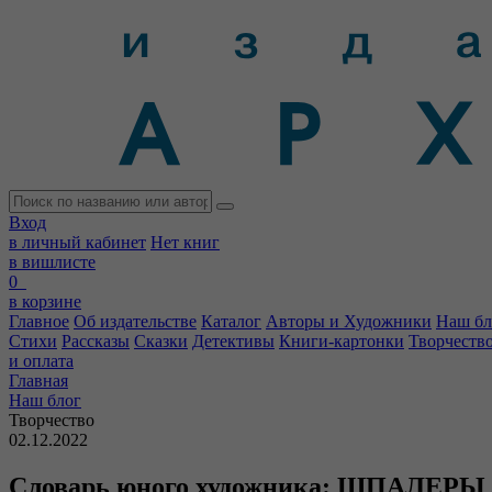
Вход
в личный кабинет
Нет книг
в вишлисте
0
в корзине
Главное
Об издательстве
Каталог
Авторы и Художники
Наш бл
Стихи
Рассказы
Сказки
Детективы
Книги-картонки
Творчеств
и оплата
Главная
Наш блог
Творчество
02.12.2022
Словарь юного художника: ШПАЛЕРЫ