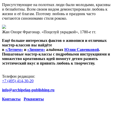
Присутствующие на полотнах люди были молодыми, красивы
и беззаботны. Всем своим видом демонстрировали любовь к
жизни и её благам. Поэтому любовь и праздник часто
считаются синонимами стиля рококо.
Жан Оноре Фрагонар. «Поцелуй украдкой», 1780-е гг.
Ещё больше интересных фактов о живописи и отличных
мастер-классов вы найдёте
в
«Летнем»
и
«Зимнем»
альбомах
Юлии Савенковой
.
Пошаговые мастер-классы с подробными инструкциями и
множество креативных идей помогут детям развить
эстетический вкус и привить любовь к творчеству.
Телефон редакции:
+7 (495) 414-30-20
info@archipelag-publishing.ru
Контакты
Реквизиты