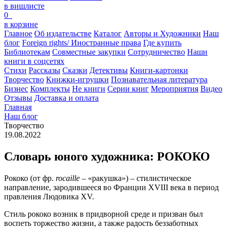
в вишлисте
0
в корзине
Главное
Об издательстве
Каталог
Авторы и Художники
Наш
блог
Foreign rights/ Иностранные права
Где купить
Библиотекам
Совместные закупки
Сотрудничество
Наши
книги в соцсетях
Стихи
Рассказы
Сказки
Детективы
Книги-картонки
Творчество
Книжки-игрушки
Познавательная литература
Бизнес
Комплекты
Не книги
Серии книг
Мероприятия
Видео
Отзывы
Доставка и оплата
Главная
Наш блог
Творчество
19.08.2022
Словарь юного художника: РОКОКО
Рококо (от фр.
rocaille
– «ракушка») – стилистическое
направление, зародившееся во Франции XVIII века в период
правления Людовика XV.
Стиль рококо возник в придворной среде и призван был
воспеть торжество жизни, а также радость беззаботных