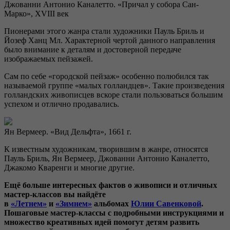
Джованни Антонио Каналетто. «Причал у собора Сан-
Марко», XVIII век
Пионерами этого жанра стали художники Пауль Бриль и
Йозеф Ханц Мл. Характерной чертой данного направления
было внимание к деталям и достоверной передаче
изображаемых пейзажей.
Сам по себе «городской пейзаж» особенно полюбился так
называемой группе «малых голландцев». Такие произведения
голландских живописцев вскоре стали пользоваться большим
успехом и отлично продавались.
Ян Вермеер. «Вид Дельфта», 1661 г.
К известным художникам, творившим в жанре, относятся
Пауль Бриль, Ян Вермеер, Джованни Антонио Каналетто,
Джакомо Кваренги и многие другие.
Ещё больше интересных фактов о живописи и отличных
мастер-классов вы найдёте
в
«Летнем»
и
«Зимнем»
альбомах
Юлии Савенковой
.
Пошаговые мастер-классы с подробными инструкциями и
множество креативных идей помогут детям развить