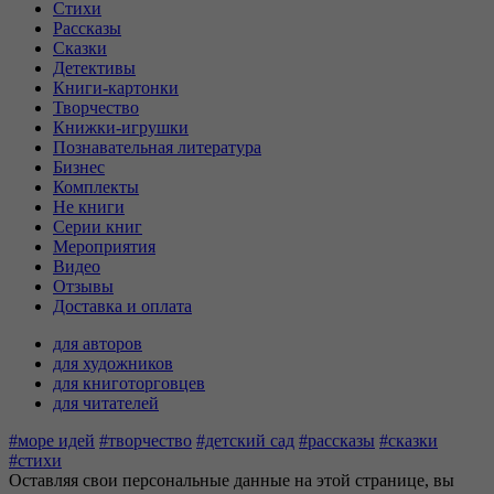
Стихи
Рассказы
Сказки
Детективы
Книги-картонки
Творчество
Книжки-игрушки
Познавательная литература
Бизнес
Комплекты
Не книги
Серии книг
Мероприятия
Видео
Отзывы
Доставка и оплата
для авторов
для художников
для книготорговцев
для читателей
#море идей
#творчество
#детский сад
#рассказы
#сказки
#стихи
Оставляя свои персональные данные на этой странице, вы