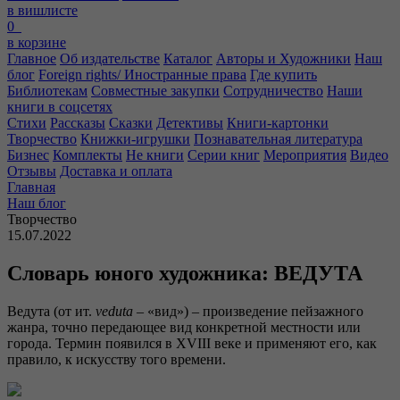
в вишлисте
0
в корзине
Главное
Об издательстве
Каталог
Авторы и Художники
Наш
блог
Foreign rights/ Иностранные права
Где купить
Библиотекам
Совместные закупки
Сотрудничество
Наши
книги в соцсетях
Стихи
Рассказы
Сказки
Детективы
Книги-картонки
Творчество
Книжки-игрушки
Познавательная литература
Бизнес
Комплекты
Не книги
Серии книг
Мероприятия
Видео
Отзывы
Доставка и оплата
Главная
Наш блог
Творчество
15.07.2022
Словарь юного художника: ВЕДУТА
Ведута (от ит.
veduta
– «вид») – произведение пейзажного
жанра, точно передающее вид конкретной местности или
города. Термин появился в XVIII веке и применяют его, как
правило, к искусству того времени.