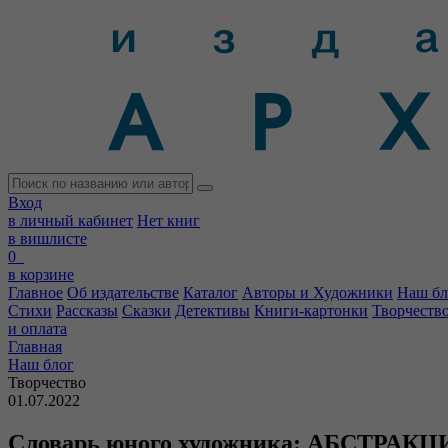
Вход
в личный кабинет
Нет книг
в вишлисте
0
в корзине
Главное
Об издательстве
Каталог
Авторы и Художники
Наш бл
Стихи
Рассказы
Сказки
Детективы
Книги-картонки
Творчеств
и оплата
Главная
Наш блог
Творчество
01.07.2022
Словарь юного художника: АБСТРА