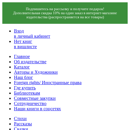
Подпишитесь на рассылку и получите подарок!
Дополнительная скидка 10% на один заказ в интернет-магазине
издательства (распространяется на все товары)
Вход
в личный кабинет
Нет книг
в вишлисте
Главное
Об издательстве
Каталог
Авторы и Художники
Наш блог
Foreign rights/ Иностранные права
Где купить
Библиотекам
Совместные закупки
Сотрудничество
Наши книги в соцсетях
Стихи
Рассказы
Сказки