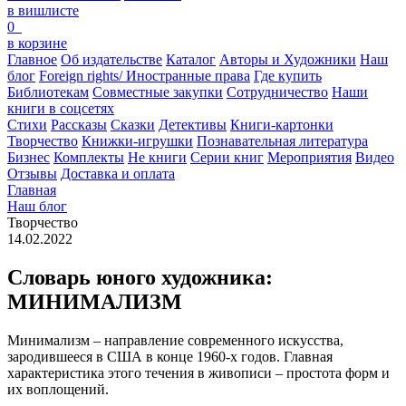
в вишлисте
0
в корзине
Главное
Об издательстве
Каталог
Авторы и Художники
Наш
блог
Foreign rights/ Иностранные права
Где купить
Библиотекам
Совместные закупки
Сотрудничество
Наши
книги в соцсетях
Стихи
Рассказы
Сказки
Детективы
Книги-картонки
Творчество
Книжки-игрушки
Познавательная литература
Бизнес
Комплекты
Не книги
Серии книг
Мероприятия
Видео
Отзывы
Доставка и оплата
Главная
Наш блог
Творчество
14.02.2022
Словарь юного художника:
МИНИМАЛИЗМ
Минимализм – направление современного искусства,
зародившееся в США в конце 1960-х годов. Главная
характеристика этого течения в живописи – простота форм и
их воплощений.