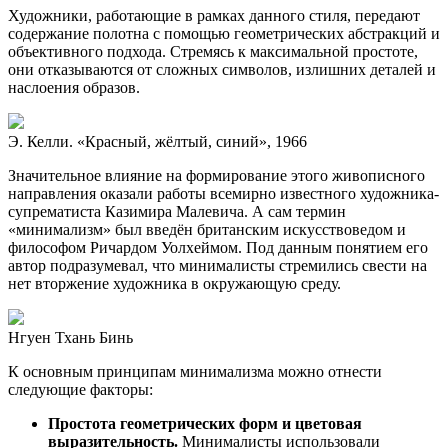
Художники, работающие в рамках данного стиля, передают
содержание полотна с помощью геометрических абстракций и
объективного подхода. Стремясь к максимальной простоте,
они отказываются от сложных символов, излишних деталей и
наслоения образов.
Э. Келли. «Красный, жёлтый, синий», 1966
Значительное влияние на формирование этого живописного
направления оказали работы всемирно известного художника-
супрематиста Казимира Малевича. А сам термин
«минимализм» был введён британским искусствоведом и
философом Ричардом Уолхеймом. Под данным понятием его
автор подразумевал, что минималисты стремились свести на
нет вторжение художника в окружающую среду.
Нгуен Тхань Бинь
К основным принципам минимализма можно отнести
следующие факторы:
Простота геометрических форм и цветовая
выразительность.
Минималисты использовали