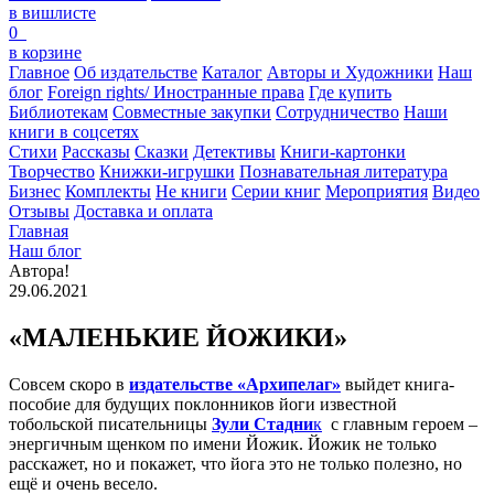
в вишлисте
0
в корзине
Главное
Об издательстве
Каталог
Авторы и Художники
Наш
блог
Foreign rights/ Иностранные права
Где купить
Библиотекам
Совместные закупки
Сотрудничество
Наши
книги в соцсетях
Стихи
Рассказы
Сказки
Детективы
Книги-картонки
Творчество
Книжки-игрушки
Познавательная литература
Бизнес
Комплекты
Не книги
Серии книг
Мероприятия
Видео
Отзывы
Доставка и оплата
Главная
Наш блог
Автора!
29.06.2021
«МАЛЕНЬКИЕ ЙОЖИКИ»
Совсем скоро в
издательстве «Архипелаг»
выйдет книга-
пособие для будущих поклонников йоги известной
тобольской писательницы
Зули Стадни
к
с главным героем –
энергичным щенком по имени Йожик. Йожик не только
расскажет, но и покажет, что йога это не только полезно, но
ещё и очень весело.