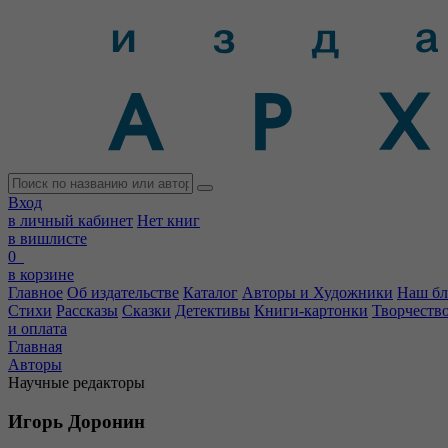
Вход
в личный кабинет
Нет книг
в вишлисте
0
в корзине
Главное
Об издательстве
Каталог
Авторы и Художники
Наш бл
Стихи
Рассказы
Сказки
Детективы
Книги-картонки
Творчеств
и оплата
Главная
Авторы
Научные редакторы
Игорь Доронин